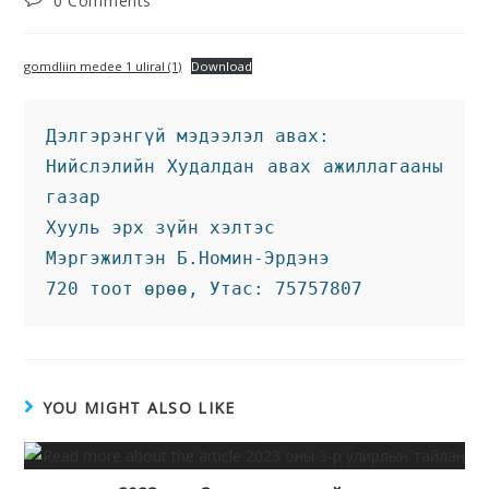
0 Comments
gomdliin medee 1 uliral (1)
Download
Дэлгэрэнгүй мэдээлэл авах:
Нийслэлийн Худалдан авах ажиллагааны 
газар 
Хууль эрх зүйн хэлтэс  
Мэргэжилтэн Б.Номин-Эрдэнэ
720 тоот өрөө, Утас: 75757807
YOU MIGHT ALSO LIKE