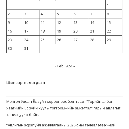
1
2
3
4
5
6
7
8
9
10
11
12
13
14
15
16
17
18
19
20
21
22
23
24
25
26
27
28
29
30
31
« Feb
Apr »
Шинээр нэмэгдсэн
Монгол Улсын Ёс зүйн хорооноос бэлтгэсэн “Төрийн албан
хаагчийн Ёс зүйн хууль тогтоомжийн эмхэтгэл” гарын авлагыг
танилцуулж байна.
“Авлигын эсрэг үйл ажиллагааны 2026 оны төлөвлөгөө”-ний