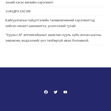
эхний хагас жилийн хэрэгжилт
Э.ИНДРА ХАСУМ
Байгууллагын гүйцэтгэлийн төлөвлөгөөний хэрэгжилтэд
хийсэн хяналт-шинжилгээ, үнэлгээний тухай
“Хуульч АІ” аппликейшныг ашиглан хууль зүйн анхан шатны
зөвлөгөө, мэдээллийг үнэ төлбөргүй авах боломжой.