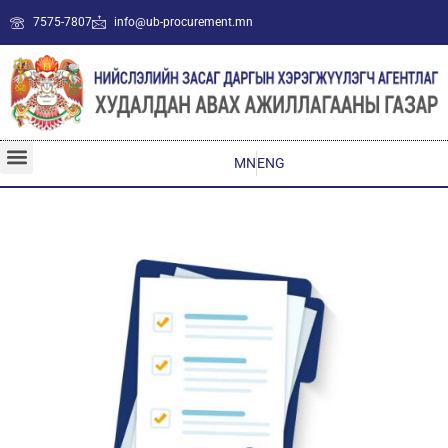
7575-7807
info@ub-procurement.mn
MN
ENG