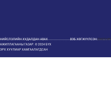
НИЙСЛЭЛИЙН ХУДАЛДАН АВАХ
ВЭБ ХӨГЖҮҮЛСЭН:
EWEB.MN
АЖИЛЛАГААНЫ ГАЗАР. © 2024 БҮХ
ЭРХ ХУУЛИАР ХАМГААЛАГДСАН