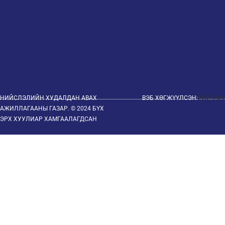
НИЙСЛЭЛИЙН ХУДАЛДАН АВАХ
ВЭБ ХӨГЖҮҮЛСЭН:
EWEB.MN
АЖИЛЛАГААНЫ ГАЗАР. © 2024 БҮХ
ЭРХ ХУУЛИАР ХАМГААЛАГДСАН