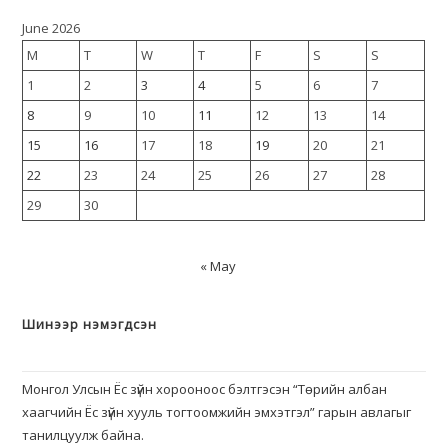
June 2026
M
T
W
T
F
S
S
1
2
3
4
5
6
7
8
9
10
11
12
13
14
15
16
17
18
19
20
21
22
23
24
25
26
27
28
29
30
« May
Шинээр нэмэгдсэн
Монгол Улсын Ёс зүйн хорооноос бэлтгэсэн “Төрийн албан
хаагчийн Ёс зүйн хууль тогтоомжийн эмхэтгэл” гарын авлагыг
танилцуулж байна.