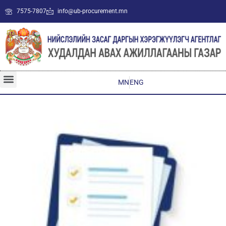
7575-7807
info@ub-procurement.mn
MN
ENG