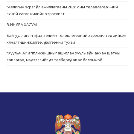
“Авлигын эсрэг үйл ажиллагааны 2026 оны төлөвлөгөө”-ний
эхний хагас жилийн хэрэгжилт
Э.ИНДРА ХАСУМ
Байгууллагын гүйцэтгэлийн төлөвлөгөөний хэрэгжилтэд хийсэн
хяналт-шинжилгээ, үнэлгээний тухай
“Хуульч АІ” аппликейшныг ашиглан хууль зүйн анхан шатны
зөвлөгөө, мэдээллийг үнэ төлбөргүй авах боломжой.