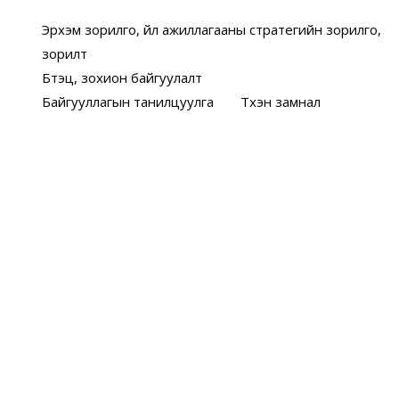
Эрхэм зорилго, үйл ажиллагааны стратегийн зорилго,
зорилт
Бүтэц, зохион байгуулалт
Байгууллагын танилцуулга
Түүхэн замнал