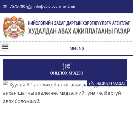
7575-7807
info@ub-procurement.mn
MN
ENG
ОНЦЛОХ МЭДЭЭ
ҮЙЛ ЯВДЛЫН МЭДЭЭ