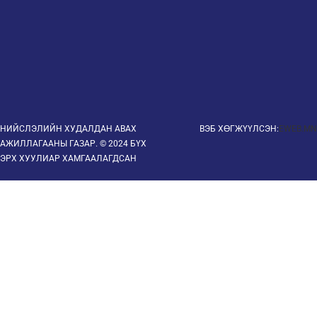
НИЙСЛЭЛИЙН ХУДАЛДАН АВАХ
ВЭБ ХӨГЖҮҮЛСЭН:
EWEB.MN
АЖИЛЛАГААНЫ ГАЗАР. © 2024 БҮХ
ЭРХ ХУУЛИАР ХАМГААЛАГДСАН