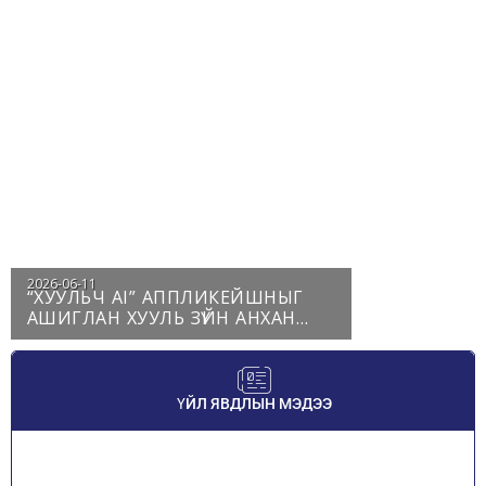
2026-06-11
“ХУУЛЬЧ АІ” АППЛИКЕЙШНЫГ
АШИГЛАН ХУУЛЬ ЗҮЙН АНХАН
ШАТНЫ ЗӨВЛӨГӨӨ,
МЭДЭЭЛЛИЙГ ҮНЭ ТӨЛБӨРГҮЙ
АВАХ БОЛОМЖОЙ.
ҮЙЛ ЯВДЛЫН МЭДЭЭ
“