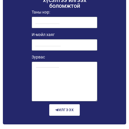
хүсэлтээ илгээх
боломжтой
Таны нэр:
И-мэйл хаяг
Зурвас
ИЛГЭЭХ