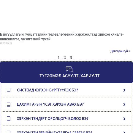
Байгууллагын гүйцэтгэлийн төлөвлөгөөний хэрэгжилтэд хийсэн хяналт-
шинжилгээ, үнэлгээний тухай
2026-06-15
Дэлгэрэнгүй »
1
2
3
ТҮГЭЭМЭЛ АСУУЛТ, ХАРИУЛТ
СИСТЕМД ХЭРХЭН БҮРТГҮҮЛЭХ БЭ?
ЦАХИМ ГАРЫН ҮСЭГ ХЭРХЭН АВАХ БЭ?
ХЭРХЭН ТЕНДЕРТ ОРОЛЦОГЧ БОЛОХ ВЭ?
ХЭРХЭН ТЕНДЕРИЙН БАТАЛГАА ГАРГАХ ВЭ?