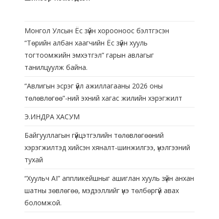
Монгол Улсын Ёс зүйн хорооноос бэлтгэсэн
“Төрийн албан хаагчийн Ёс зүйн хууль
тогтоомжийн эмхэтгэл” гарын авлагыг
танилцуулж байна.
“Авлигын эсрэг үйл ажиллагааны 2026 оны
төлөвлөгөө”-ний эхний хагас жилийн хэрэгжилт
Э.ИНДРА ХАСУМ
Байгууллагын гүйцэтгэлийн төлөвлөгөөний
хэрэгжилтэд хийсэн хяналт-шинжилгээ, үнэлгээний
тухай
“Хуульч АІ” аппликейшныг ашиглан хууль зүйн анхан
шатны зөвлөгөө, мэдээллийг үнэ төлбөргүй авах
боломжой.