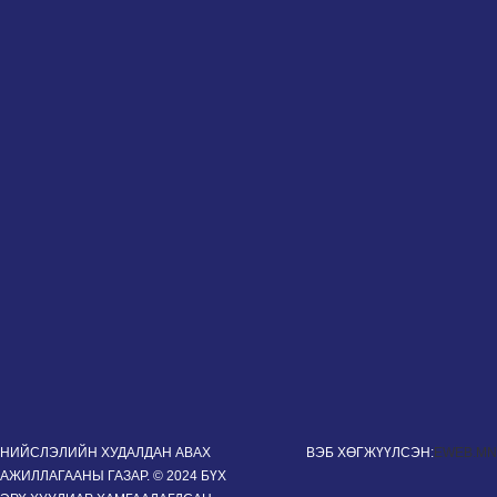
НИЙСЛЭЛИЙН ХУДАЛДАН АВАХ
ВЭБ ХӨГЖҮҮЛСЭН:
EWEB.MN
АЖИЛЛАГААНЫ ГАЗАР. © 2024 БҮХ