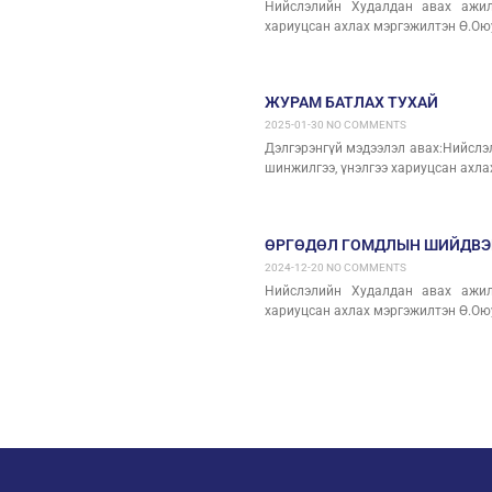
Нийслэлийн Худалдан авах ажилл
хариуцсан ахлах мэргэжилтэн Ө.Оюу
ЖУРАМ БАТЛАХ ТУХАЙ
2025-01-30
NO COMMENTS
Дэлгэрэнгүй мэдээлэл авах:Нийслэ
шинжилгээ, үнэлгээ хариуцсан ахла
ӨРГӨДӨЛ ГОМДЛЫН ШИЙДВЭ
2024-12-20
NO COMMENTS
Нийслэлийн Худалдан авах ажилл
хариуцсан ахлах мэргэжилтэн Ө.Оюу