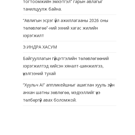
тогтоомжийн эмхэтгэл” гарын авлагыг
танилцуулж байна.
“Авлигын эсрэг үйл ажиллагааны 2026 оны
төлөвлөгөө”-ний эхний хагас жилийн
хэрэгжилт
Э.ИНДРА ХАСУМ
Байгууллагын гүйцэтгэлийн төлөвлөгөөний
хэрэгжилтэд хийсэн хяналт-шинжилгээ,
үнэлгээний тухай
“Хуульч АІ” аппликейшныг ашиглан хууль зүйн
анхан шатны зөвлөгөө, мэдээллийг үнэ
төлбөргүй авах боломжой.