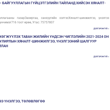
 – БАЙГУУЛЛАГЫН ГҮЙЦЭТГЭЛИЙН ТАЙЛАНД ХИЙСЭН ХЯНАЛТ-
лагааны газарЗахиргаа, санхүүгийн хэлтэсХяналт-шинжилгээ, үнэлгээ
унчимэг716 тоот өрөө, Утас: 75757807
ДЭЛГЭРЭНГҮЙ »
 ХӨГЖҮҮЛЭХ ТАВАН ЖИЛИЙН ҮНДСЭН ЧИГЛЭЛИЙН 2021-2024 ОН
Р УЛИРЛЫН ХЯНАЛТ-ШИНЖИЛГЭЭ, ҮНЭЛГЭЭНИЙ ШАЛГУУР
ЙЛАН
ДЭЛГЭРЭНГҮЙ »
ЭЭ ҮНЭЛГЭЭ, ТӨЛӨВЛӨГӨӨ