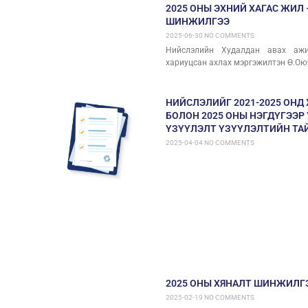
2025 ОНЫ ЭХНИЙ ХАГАС ЖИЛ
ШИНЖИЛГЭЭ
2025-06-30
NO COMMENTS
Нийслэлийн Худалдан авах ажил
хариуцсан ахлах мэргэжилтэн Ө.Ою
НИЙСЛЭЛИЙГ 2021-2025 ОНД
БОЛОН 2025 ОНЫ НЭГДҮГЭЭ
ҮЗҮҮЛЭЛТ ҮЗҮҮЛЭЛТИЙН ТА
2025-04-04
NO COMMENTS
2025 ОНЫ ХЯНАЛТ ШИНЖИЛГ
2025-02-19
NO COMMENTS