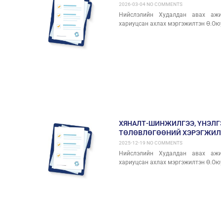
2026-03-04
NO COMMENTS
Нийслэлийн Худалдан авах ажил
хариуцсан ахлах мэргэжилтэн Ө.Ою
ХЯНАЛТ-ШИНЖИЛГЭЭ, ҮНЭЛГ
ТӨЛӨВЛӨГӨӨНИЙ ХЭРЭГЖИЛ
2025-12-19
NO COMMENTS
Нийслэлийн Худалдан авах ажил
хариуцсан ахлах мэргэжилтэн Ө.Ою