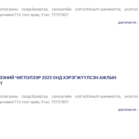
лагааны газарЗахиргаа, санхүүгийн хэлтэсХяналт-шинжилгээ, үнэлгээ
унчимэг716 тоот өрөө, Утас: 75757807
ДЭЛГЭРЭНГҮЙ »
ЭЭНИЙ ЧИГЛЭЛЭЭР 2025 ОНД ХЭРЭГЖҮҮЛСЭН АЖЛЫН
Т
лагааны газарЗахиргаа, санхүүгийн хэлтэсХяналт-шинжилгээ, үнэлгээ
унчимэг716 тоот өрөө, Утас: 75757807
ДЭЛГЭРЭНГҮЙ »