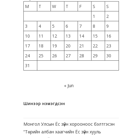
M
T
W
T
F
S
S
1
2
3
4
5
6
7
8
9
10
11
12
13
14
15
16
17
18
19
20
21
22
23
24
25
26
27
28
29
30
31
« Jun
Шинээр нэмэгдсэн
Монгол Улсын Ёс зүйн хорооноос бэлтгэсэн
“Төрийн албан хаагчийн Ёс зүйн хууль