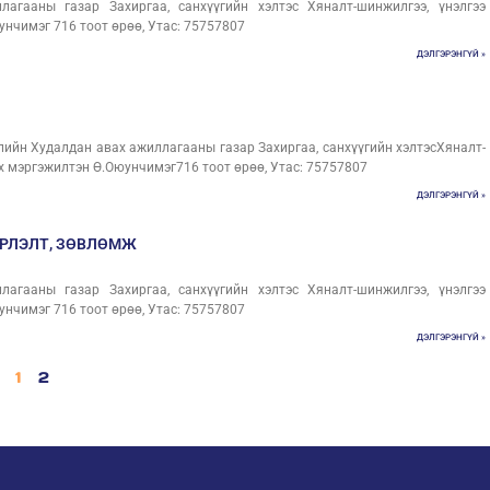
агааны газар Захиргаа, санхүүгийн хэлтэс Хяналт-шинжилгээ, үнэлгээ
нчимэг 716 тоот өрөө, Утас: 75757807
ДЭЛГЭРЭНГҮЙ »
лийн Худалдан авах ажиллагааны газар Захиргаа, санхүүгийн хэлтэсХяналт-
х мэргэжилтэн Ө.Оюунчимэг716 тоот өрөө, Утас: 75757807
ДЭЛГЭРЭНГҮЙ »
РЛЭЛТ, ЗӨВЛӨМЖ
агааны газар Захиргаа, санхүүгийн хэлтэс Хяналт-шинжилгээ, үнэлгээ
нчимэг 716 тоот өрөө, Утас: 75757807
ДЭЛГЭРЭНГҮЙ »
1
2