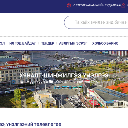
СЭТГЭЛ ХАНАМЖИЙН СУДАЛГАА
ЛЭЛ
ИЛ ТОД БАЙДАЛ
ТЕНДЕР
АВЛИГЫН ЭСРЭГ
ХОЛБОО БАРИХ
ХЯНАЛТ-ШИНЖИЛГЭЭ ҮНЭЛГЭЭ
Нүүр хуудас
Хяналт-шинжилгээ үнэлгээ
ЭЭ, ҮНЭЛГЭЭНИЙ ТӨЛӨВЛӨГӨӨ