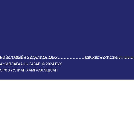
НИЙСЛЭЛИЙН ХУДАЛДАН АВАХ
ВЭБ ХӨГЖҮҮЛСЭН:
EWEB.MN
АЖИЛЛАГААНЫ ГАЗАР. © 2024 БҮХ
ЭРХ ХУУЛИАР ХАМГААЛАГДСАН