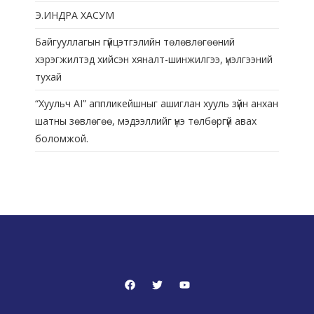
Э.ИНДРА ХАСУМ
Байгууллагын гүйцэтгэлийн төлөвлөгөөний
хэрэгжилтэд хийсэн хяналт-шинжилгээ, үнэлгээний
тухай
“Хуульч АІ” аппликейшныг ашиглан хууль зүйн анхан
шатны зөвлөгөө, мэдээллийг үнэ төлбөргүй авах
боломжой.