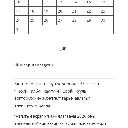
10
11
12
13
14
15
16
17
18
19
20
21
22
23
24
25
26
27
28
29
30
31
« Jun
Шинээр нэмэгдсэн
Монгол Улсын Ёс зүйн хорооноос бэлтгэсэн
“Төрийн албан хаагчийн Ёс зүйн хууль
тогтоомжийн эмхэтгэл” гарын авлагыг
танилцуулж байна.
“Авлигын эсрэг үйл ажиллагааны 2026 оны
төлөвлөгөө”-ний эхний хагас жилийн хэрэгжилт