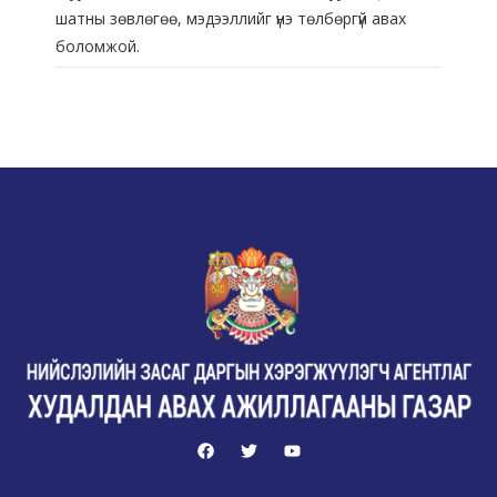
шатны зөвлөгөө, мэдээллийг үнэ төлбөргүй авах
боломжой.