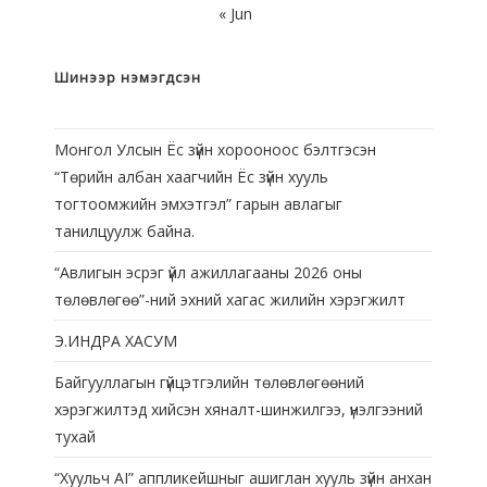
« Jun
Шинээр нэмэгдсэн
Монгол Улсын Ёс зүйн хорооноос бэлтгэсэн
“Төрийн албан хаагчийн Ёс зүйн хууль
тогтоомжийн эмхэтгэл” гарын авлагыг
танилцуулж байна.
“Авлигын эсрэг үйл ажиллагааны 2026 оны
төлөвлөгөө”-ний эхний хагас жилийн хэрэгжилт
Э.ИНДРА ХАСУМ
Байгууллагын гүйцэтгэлийн төлөвлөгөөний
хэрэгжилтэд хийсэн хяналт-шинжилгээ, үнэлгээний
тухай
“Хуульч АІ” аппликейшныг ашиглан хууль зүйн анхан