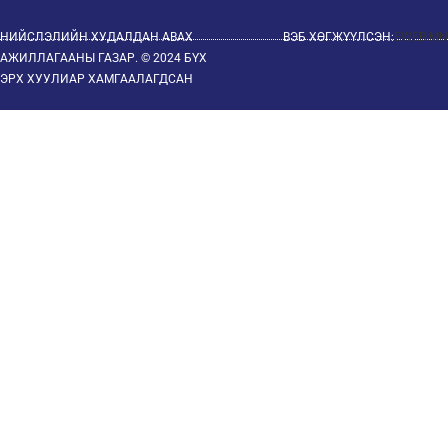
НИЙСЛЭЛИЙН ХУДАЛДАН АВАХ
ВЭБ ХӨГЖҮҮЛСЭН:
EWEB.MN
АЖИЛЛАГААНЫ ГАЗАР. © 2024 БҮХ
ЭРХ ХУУЛИАР ХАМГААЛАГДСАН