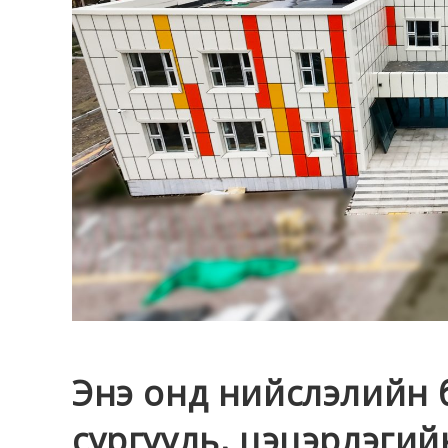
Энэ онд нийслэлийн 
сургууль, цэцэрлэги