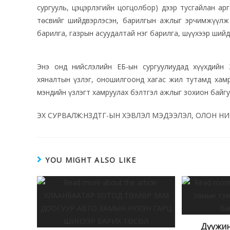
сургууль, цэцэрлэгийн цогцолбор) дээр тусгайлан ар
төсвийг шийдвэрлэсэн, барилгын ажлыг эрчимжүүлж
барилга, газрын асуудалтай нэг барилга, шүүхээр шийд
Энэ онд нийслэлийн ЕБ-ын сургуулиудад хүүхдийн 
хяналтын үзлэг, оношилгоонд хагас жил тутамд хам
мэндийн үзлэгт хамруулах бэлтгэл ажлыг зохион байг
ЭХ СУРВАЛЖ:НЗДТГ-ЫН ХЭВЛЭЛ МЭДЭЭЛЭЛ, ОЛОН Н
YOU MIGHT ALSO LIKE
Дүүжин