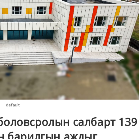
default
боловсролын салбарт 139
йн барилгын ажлыг