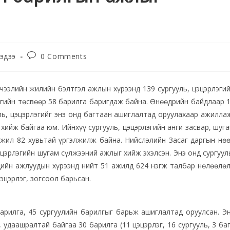
эдээ
0 Comments
ээлийн жилийн бэлтгэл ажлын хүрээнд 139 сургууль, цэцэрлэги
ргийн төсвөөр 58 барилга баригдаж байна. Өнөөдрийн байдлаар 
уль, цэцэрлэгийг энэ онд багтаан ашиглалтад оруулахаар ажилла
 хийж байгаа юм. Ийнхүү сургууль, цэцэрлэгийн анги засвар, шуг
ажил 82 хувьтай үргэлжилж байна. Нийслэлийн Засаг даргын нө
эцэрлэгийн шугам сүлжээний ажлыг хийж эхэлсэн. Энэ онд сургуул
тцийн ажлуудын хүрээнд нийт 51 ажилд 624 нэгж талбар нөлөөлө
эцэрлэг, зогсоол барьсан.
арилга, 45 сургуулийн барилгыг барьж ашиглалтад оруулсан. Э
удаашралтай байгаа 30 барилга (11 цэцэрлэг, 16 сургууль, 3 ба