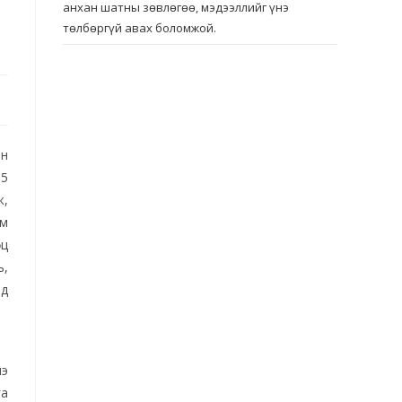
анхан шатны зөвлөгөө, мэдээллийг үнэ
төлбөргүй авах боломжой.
йн
15
ж,
ам
өц
ь,
лд
нэ
га