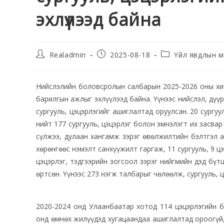
эхлүүлээд байна
Realadmin
2025-08-18
Үйл явдлын м
Нийслэлийн боловсролын салбарын 2025-2026 оны хич
барилгын ажлыг эхлүүлээд байна. Үүнээс нийслэл, дүү
сургууль, цэцэрлэгийг ашиглалтад оруулсан. 20 сургу
нийт 177 сургууль, цэцэрлэг болон эмнэлэгт их засвар
сүлжээ, дулаан хангамж зэрэг өвөлжилтийн бэлтгэл 
хөрөнгөөс нэмэлт санхүүжилт гаргаж, 11 сургууль, 9 ц
цэцэрлэг, тэдгээрийн зогсоол зэрэг нийгмийн дэд бү
өртсөн. Үүнээс 273 нэгж талбарыг чөлөөлж, сургууль, ц
2020-2024 онд Улаанбаатар хотод 114 цэцэрлэгийн б
онд өмнөх жилүүдэд хугацаандаа ашиглалтад ороогүй, 