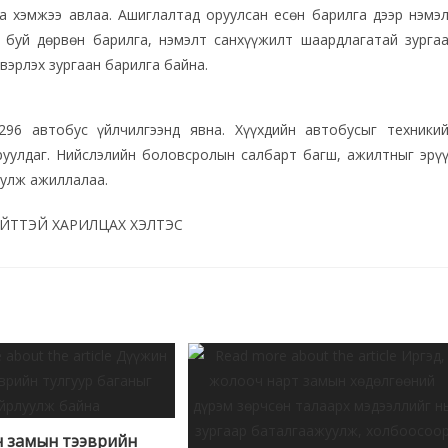
га хэмжээ авлаа. Ашиглалтад оруулсан есөн барилга дээр нэмэ
 буй дөрвөн барилга, нэмэлт санхүүжилт шаардлагатай зурга
вэрлэх зургаан барилга байна.
296 автобус үйлчилгээнд явна. Хүүхдийн автобусыг техники
руулдаг. Нийслэлийн боловсролын салбарт багш, ажилтныг эрү
уулж ажиллалаа.
ИЙТТЭЙ ХАРИЛЦАХ ХЭЛТЭС
 замын тээврийн