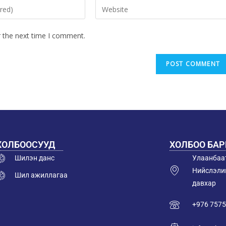
r the next time I comment.
ХОЛБООСУУД
ХОЛБОО БА
Шилэн данс
Улаанбаат
Нийслэлий
Шил ажиллагаа
давхар
+976 7575