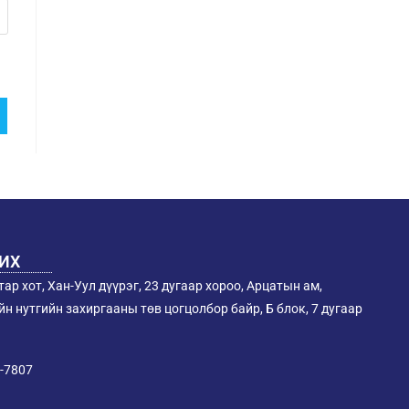
РИХ
ар хот, Хан-Уул дүүрэг, 23 дугаар хороо, Арцатын ам,
н нутгийн захиргааны төв цогцолбор байр, Б блок, 7 дугаар
-7807