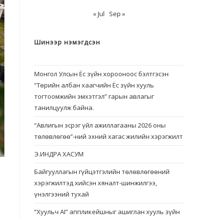
« Jul
Sep »
Шинээр нэмэгдсэн
Монгол Улсын Ёс зүйн хорооноос бэлтгэсэн
“Төрийн албан хаагчийн Ёс зүйн хууль
тогтоомжийн эмхэтгэл” гарын авлагыг
танилцуулж байна.
“Авлигын эсрэг үйл ажиллагааны 2026 оны
төлөвлөгөө”-ний эхний хагас жилийн хэрэгжилт
Э.ИНДРА ХАСУМ
Байгууллагын гүйцэтгэлийн төлөвлөгөөний
хэрэгжилтэд хийсэн хяналт-шинжилгээ,
үнэлгээний тухай
“Хуульч АІ” аппликейшныг ашиглан хууль зүйн