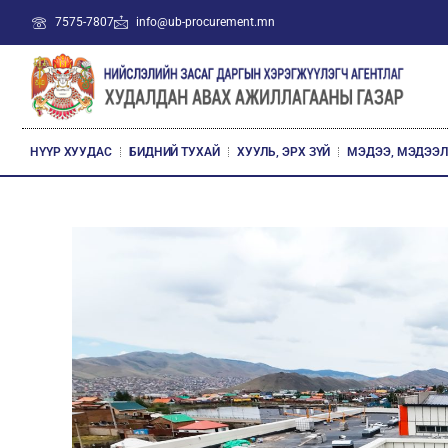
7575-7807
info@ub-procurement.mn
НҮҮР ХУУДАС
БИДНИЙ ТУХАЙ
ХУУЛЬ, ЭРХ ЗҮЙ
МЭДЭЭ, МЭДЭЭ