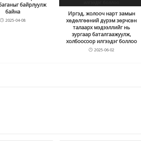
 баганыг байрлуулж
байна
Иргэд, жолооч нарт замын
хөдөлгөөний дүрэм зөрчсөн
2025-04-08
талаарх мэдээллийг нь
зургаар баталгаажуулж,
холбоосоор илгээдэг боллоо
2025-06-02