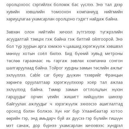
оролцохоос сэргийлэх боломж бас үүслээ. Энэ тал дээр
хувийн хэвшлийн томоохон компаниуд нийгмийн
хариуцлагаа ухамсарлан оролцоно гэдэгт найдаж байна.
Зөвхөн олон нийтийн хичээл зүтгэлээр түгжрэлийн
асуудалтай тэмцэх гэж байна гэж битгий ойлгоорой. Энэ
бол түр зуурын арга хэмжээ ч цаашид хэрэгжүүлж хэвшвэл
мөнхүү хотын соёл билээ. Бид бүхний хувьд метроны
төслөө гараанаас нь гаргаж зөвлөх компаниа сонгон
шалгаруулаад байна. Тойрог хурдны замын төслийн ажлыг
эхлүүллээ. Cable car буюу дүүжин тээврийг Францын
хөрөнгө оруулалтаар хэрэгжүүлэхээр хоёр тал ажлаа
эхлүүлээд байна. Төмөр замын огтлолцлын нүхэн
гарцуудыг орчин үеийн жишигт нийцүүлэн шинээр
байгуулах ажлуудыг ч хэрэгжүүлж эхнээсээ ашиглалтад
ороход бэлэн болжээ. Хүн нэг бүр Улаанбаатар хотоо
өөрийн гэр, энд амьдарч буй ах дүүсээ гэр бүлийн гишүүн
мэт санаж, дор бүрнээ ухамсарлан хичээвээс хүндрэл