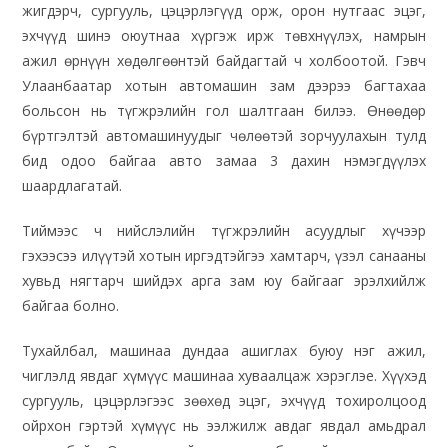
жигдэрч, сургууль, цэцэрлэгүүд орж, орон нутгаас эцэг,
эхчүүд шинэ оюутнаа хүргэж ирж төвхнүүлэх, намрын
ажил өрнүүн хөдөлгөөнтэй байдагтай ч холбоотой. Гэвч
Улаанбаатар хотын автомашин зам дээрээ багтахаа
больсон нь түгжрэлийн гол шалтгаан билээ. Өнөөдөр
бүртгэлтэй автомашинуудыг чөлөөтэй зорчуулахын тулд
бид одоо байгаа авто замаа 3 дахин нэмэгдүүлэх
шаардлагатай.
Тиймээс ч нийслэлийн түгжрэлийн асуудлыг хүчээр
гэхээсээ илүүтэй хотын иргэдтэйгээ хамтарч, үзэл санааны
хувьд нягтарч шийдэх арга зам юу байгааг эрэлхийлж
байгаа болно.
Тухайлбал, машинаа дундаа ашиглах буюу нэг ажил,
чиглэлд явдаг хүмүүс машинаа хуваалцаж хэрэглэе. Хүүхэд
сургууль, цэцэрлэгээс зөөхөд эцэг, эхчүүд тохиролцоод
ойрхон гэртэй хүмүүс нь ээлжилж авдаг явдал амьдрал