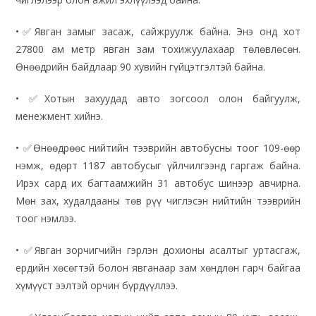
•✅Явган замыг засаж, сайжруулж байна. Энэ онд хот
27800 ам метр явган зам тохижуулахаар төлөвлөсөн.
Өнөөдрийн байдлаар 90 хувийн гүйцэтгэлтэй байна.
• ✅Хотын захуудад авто зогсоол олон байгуулж,
менежмент хийнэ.
• ✅Өнөөдрөөс нийтийн тээврийн автобусны тоог 109-өөр
нэмж, өдөрт 1187 автобусыг үйлчилгээнд гаргаж байна.
Ирэх сард их багтаамжийн 31 автобус шинээр авчирна.
Мөн зах, худалдааны төв рүү чиглэсэн нийтийн тээврийн
тоог нэмлээ.
• ✅Явган зорчигчийн гэрлэн дохионы асалтыг уртасгаж,
ердийн хөсөгтэй болон явганаар зам хөндлөн гарч байгаа
хүмүүст ээлтэй орчин бүрдүүллээ.