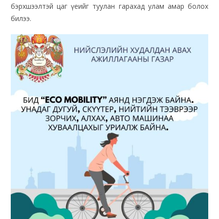
бэрхшээлтэй цаг үеийг туулан гарахад улам амар болох
билээ.