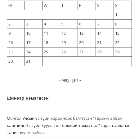
M
T
W
T
F
S
S
1
2
3
4
5
6
7
8
9
10
11
12
13
14
15
16
17
18
19
20
21
22
23
24
25
26
27
28
29
30
31
« May
Jan »
Шинээр нэмэгдсэн
Монгол Улсын Ёс зүйн хорооноос бэлтгэсэн “Төрийн албан
хаагчийн Ёс зүйн хууль тогтоомжийн эмхэтгэл” гарын авлагыг
танилцуулж байна.