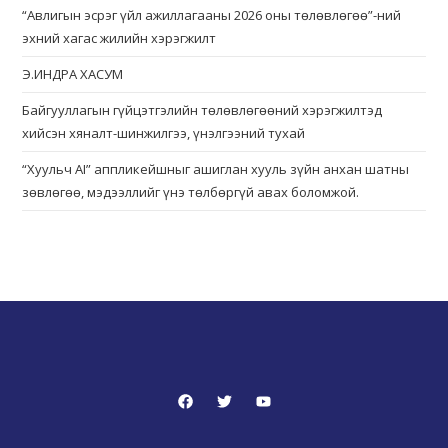
“Авлигын эсрэг үйл ажиллагааны 2026 оны төлөвлөгөө”-ний
эхний хагас жилийн хэрэгжилт
Э.ИНДРА ХАСУМ
Байгууллагын гүйцэтгэлийн төлөвлөгөөний хэрэгжилтэд
хийсэн хяналт-шинжилгээ, үнэлгээний тухай
“Хуульч АІ” аппликейшныг ашиглан хууль зүйн анхан шатны
зөвлөгөө, мэдээллийг үнэ төлбөргүй авах боломжой.