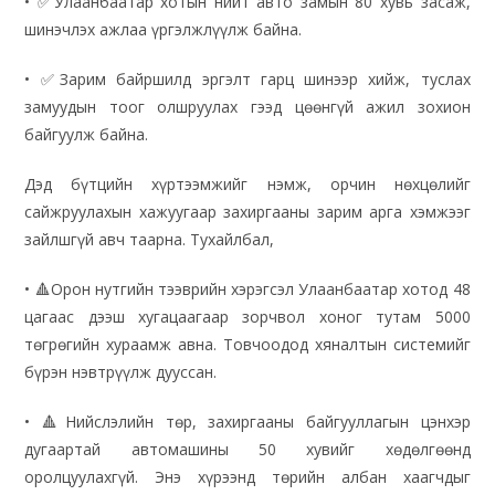
• ✅Улаанбаатар хотын нийт авто замын 80 хувь засаж,
шинэчлэх ажлаа үргэлжлүүлж байна.
• ✅Зарим байршилд эргэлт гарц шинээр хийж, туслах
замуудын тоог олшруулах гээд цөөнгүй ажил зохион
байгуулж байна.
Дэд бүтцийн хүртээмжийг нэмж, орчин нөхцөлийг
сайжруулахын хажуугаар захиргааны зарим арга хэмжээг
зайлшгүй авч таарна. Тухайлбал,
• 🔺Орон нутгийн тээврийн хэрэгсэл Улаанбаатар хотод 48
цагаас дээш хугацаагаар зорчвол хоног тутам 5000
төгрөгийн хураамж авна. Товчоодод хяналтын системийг
бүрэн нэвтрүүлж дууссан.
• 🔺Нийслэлийн төр, захиргааны байгууллагын цэнхэр
дугаартай автомашины 50 хувийг хөдөлгөөнд
оролцуулахгүй. Энэ хүрээнд төрийн албан хаагчдыг