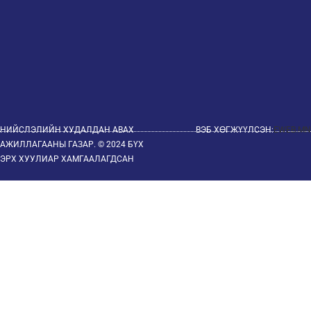
НИЙСЛЭЛИЙН ХУДАЛДАН АВАХ
ВЭБ ХӨГЖҮҮЛСЭН:
EWEB.MN
АЖИЛЛАГААНЫ ГАЗАР. © 2024 БҮХ
ЭРХ ХУУЛИАР ХАМГААЛАГДСАН