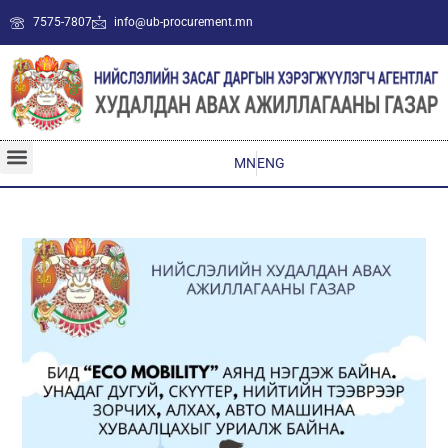
7575-7807
info@ub-procurement.mn
MN
ENG