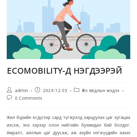
ECOMOBILITY-Д НЭГДЭЭРЭЙ
admin
2024-12-05
Үйл явдлын мэдээ
0 Comments
Жил бүрийн есдүгээр сард түгжрэлд зарцуулах цаг хугацаа
ихсэж, энэ хэрээр олон нийтийн бухимдал бий болдог.
Амралт, аяллын цаг дуусаж, аж ахуйн нэгжүүдийн ажил