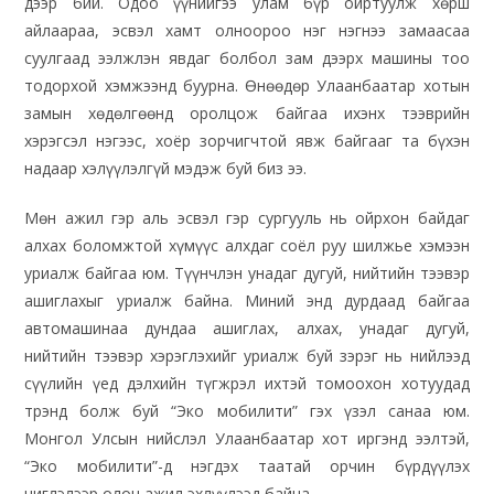
дээр бий. Одоо үүнийгээ улам бүр ойртуулж хөрш
айлаараа, эсвэл хамт олноороо нэг нэгнээ замаасаа
суулгаад ээлжлэн явдаг болбол зам дээрх машины тоо
тодорхой хэмжээнд буурна. Өнөөдөр Улаанбаатар хотын
замын хөдөлгөөнд оролцож байгаа ихэнх тээврийн
хэрэгсэл нэгээс, хоёр зорчигчтой явж байгааг та бүхэн
надаар хэлүүлэлгүй мэдэж буй биз ээ.
Мөн ажил гэр аль эсвэл гэр сургууль нь ойрхон байдаг
алхах боломжтой хүмүүс алхдаг соёл руу шилжье хэмээн
уриалж байгаа юм. Түүнчлэн унадаг дугуй, нийтийн тээвэр
ашиглахыг уриалж байна. Миний энд дурдаад байгаа
автомашинаа дундаа ашиглах, алхах, унадаг дугуй,
нийтийн тээвэр хэрэглэхийг уриалж буй зэрэг нь нийлээд
сүүлийн үед дэлхийн түгжрэл ихтэй томоохон хотуудад
трэнд болж буй “Эко мобилити” гэх үзэл санаа юм.
Монгол Улсын нийслэл Улаанбаатар хот иргэнд ээлтэй,
“Эко мобилити”-д нэгдэх таатай орчин бүрдүүлэх
чиглэлээр олон ажил эхлүүлээд байна.