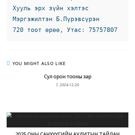
Хууль эрх зүйн хэлтэс
Мэргэжилтэн Б.Пүрэвсүрэн
720 тоот өрөө, Утас: 75757807
YOU MIGHT ALSO LIKE
Сул орон тооны зар
2024-12-20
2025 ОНЫ САНХҮҮГИЙН АУДИТЫН ТАЙЛАН