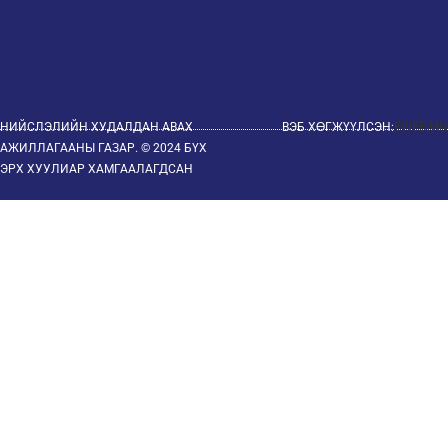
НИЙСЛЭЛИЙН ХУДАЛДАН АВАХ
ВЭБ ХӨГЖҮҮЛСЭН:
EWEB.MN
АЖИЛЛАГААНЫ ГАЗАР. © 2024 БҮХ
ЭРХ ХУУЛИАР ХАМГААЛАГДСАН