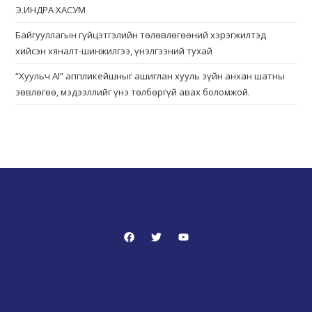
Э.ИНДРА ХАСУМ
Байгууллагын гүйцэтгэлийн төлөвлөгөөний хэрэгжилтэд
хийсэн хяналт-шинжилгээ, үнэлгээний тухай
“Хуульч АІ” аппликейшныг ашиглан хууль зүйн анхан шатны
зөвлөгөө, мэдээллийг үнэ төлбөргүй авах боломжой.