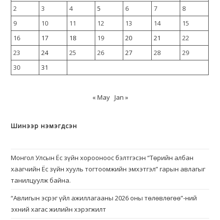
2
3
4
5
6
7
8
9
10
11
12
13
14
15
16
17
18
19
20
21
22
23
24
25
26
27
28
29
30
31
« May
Jan »
Шинээр нэмэгдсэн
Монгол Улсын Ёс зүйн хорооноос бэлтгэсэн “Төрийн албан
хаагчийн Ёс зүйн хууль тогтоомжийн эмхэтгэл” гарын авлагыг
танилцуулж байна.
“Авлигын эсрэг үйл ажиллагааны 2026 оны төлөвлөгөө”-ний
эхний хагас жилийн хэрэгжилт