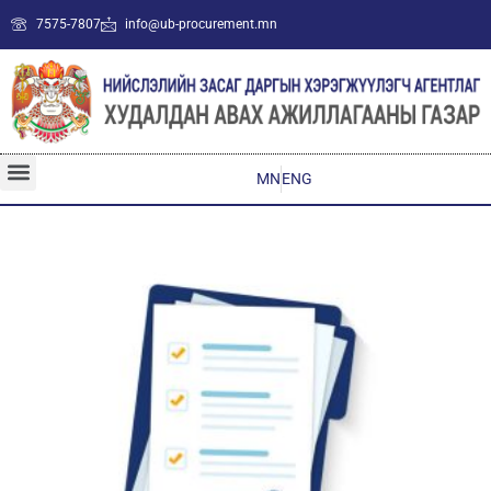
7575-7807
info@ub-procurement.mn
MN
ENG