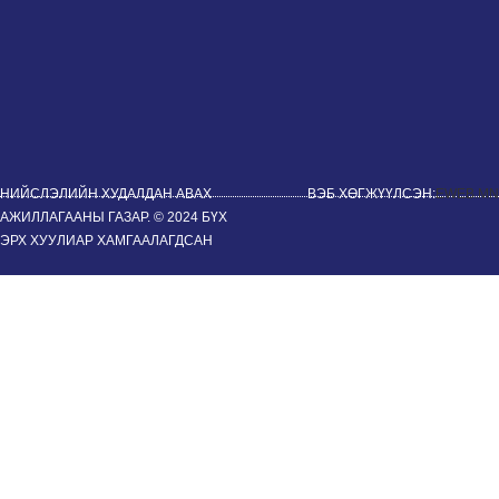
НИЙСЛЭЛИЙН ХУДАЛДАН АВАХ
ВЭБ ХӨГЖҮҮЛСЭН:
EWEB.MN
АЖИЛЛАГААНЫ ГАЗАР. © 2024 БҮХ
ЭРХ ХУУЛИАР ХАМГААЛАГДСАН