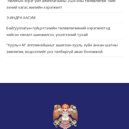
“Авлигын эсрэг үйл ажиллагааны 2026 оны төлөвлөгөө”-ний
эхний хагас жилийн хэрэгжилт
Э.ИНДРА ХАСУМ
Байгууллагын гүйцэтгэлийн төлөвлөгөөний хэрэгжилтэд
хийсэн хяналт-шинжилгээ, үнэлгээний тухай
“Хуульч АІ” аппликейшныг ашиглан хууль зүйн анхан шатны
зөвлөгөө, мэдээллийг үнэ төлбөргүй авах боломжой.