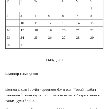
M
T
W
T
F
S
S
1
2
3
4
5
6
7
8
9
10
11
12
13
14
15
16
17
18
19
20
21
22
23
24
25
26
27
28
29
30
31
« May
Jan »
Шинээр нэмэгдсэн
Монгол Улсын Ёс зүйн хорооноос бэлтгэсэн “Төрийн албан
хаагчийн Ёс зүйн хууль тогтоомжийн эмхэтгэл” гарын авлагыг
танилцуулж байна.