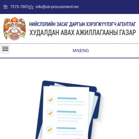
7575-7807
info@ub-procurement.mn
MN
ENG