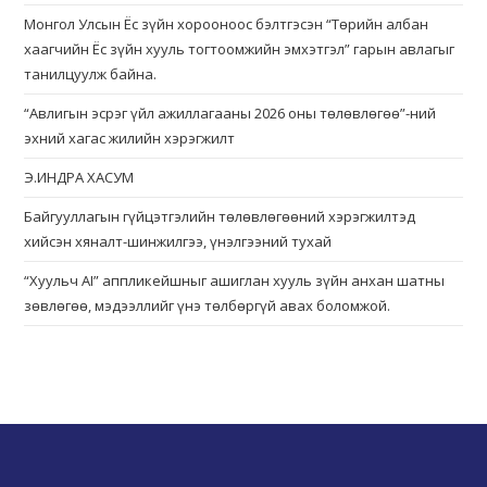
Монгол Улсын Ёс зүйн хорооноос бэлтгэсэн “Төрийн албан
хаагчийн Ёс зүйн хууль тогтоомжийн эмхэтгэл” гарын авлагыг
танилцуулж байна.
“Авлигын эсрэг үйл ажиллагааны 2026 оны төлөвлөгөө”-ний
эхний хагас жилийн хэрэгжилт
Э.ИНДРА ХАСУМ
Байгууллагын гүйцэтгэлийн төлөвлөгөөний хэрэгжилтэд
хийсэн хяналт-шинжилгээ, үнэлгээний тухай
“Хуульч АІ” аппликейшныг ашиглан хууль зүйн анхан шатны
зөвлөгөө, мэдээллийг үнэ төлбөргүй авах боломжой.