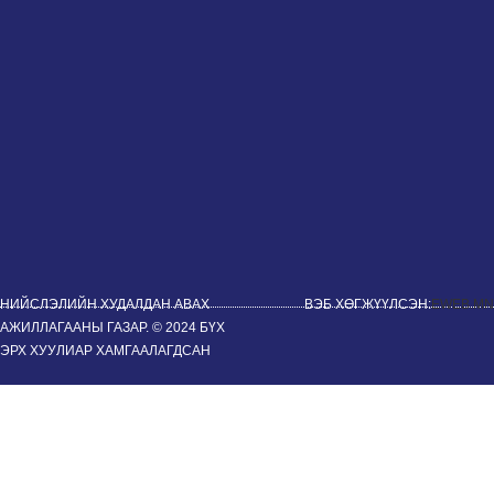
НИЙСЛЭЛИЙН ХУДАЛДАН АВАХ
ВЭБ ХӨГЖҮҮЛСЭН:
EWEB.MN
АЖИЛЛАГААНЫ ГАЗАР. © 2024 БҮХ
ЭРХ ХУУЛИАР ХАМГААЛАГДСАН