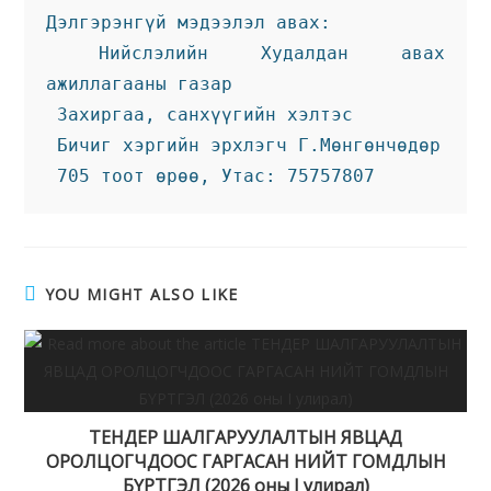
Дэлгэрэнгүй мэдээлэл авах:
 Нийслэлийн Худалдан авах 
ажиллагааны газар
 Захиргаа, санхүүгийн хэлтэс
 Бичиг хэргийн эрхлэгч Г.Мөнгөнчөдөр
 705 тоот өрөө, Утас: 75757807
YOU MIGHT ALSO LIKE
ТЕНДЕР ШАЛГАРУУЛАЛТЫН ЯВЦАД
ОРОЛЦОГЧДООС ГАРГАСАН НИЙТ ГОМДЛЫН
БҮРТГЭЛ (2026 оны I улирал)