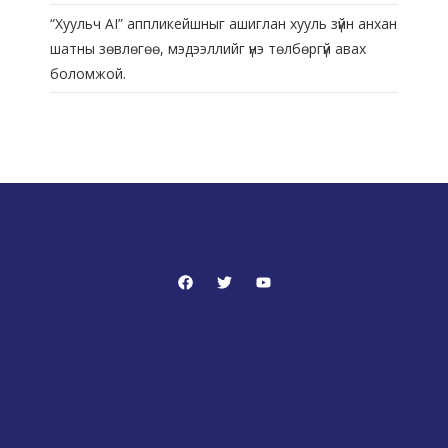
“Хуульч АІ” аппликейшныг ашиглан хууль зүйн анхан
шатны зөвлөгөө, мэдээллийг үнэ төлбөргүй авах
боломжой.