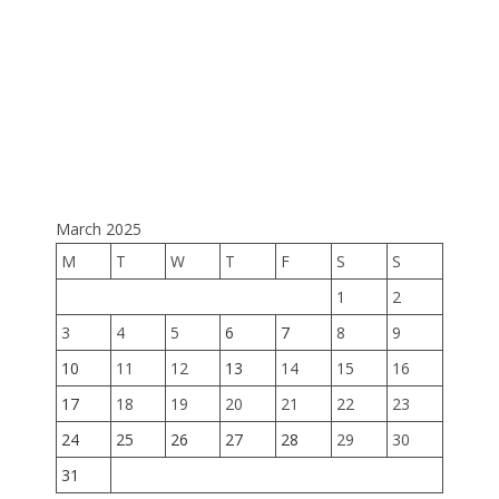
хүрээ
даяа
мэдээ
дохио
ажилл
March 2025
M
T
W
T
F
S
S
1
2
3
4
5
6
7
8
9
10
11
12
13
14
15
16
17
18
19
20
21
22
23
24
25
26
27
28
29
30
31