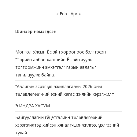
« Feb
Apr »
Шинээр нэмэгдсэн
Монгол Улсын Ёс зүйн хорооноос бэлтгэсэн
“Төрийн албан хаагчийн Ёс зүйн хууль
тогтоомжийн эмхэтгэл” гарын авлагыг
танилцуулж байна.
“Авлигын эсрэг үйл ажиллагааны 2026 оны
төлөвлөгөө”-ний эхний хагас жилийн хэрэгжилт
Э.ИНДРА ХАСУМ
Байгууллагын гүйцэтгэлийн төлөвлөгөөний
хэрэгжилтэд хийсэн хяналт-шинжилгээ, үнэлгээний
тухай