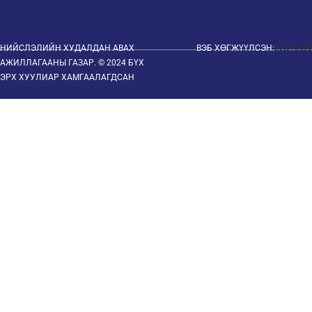
НИЙСЛЭЛИЙН ХУДАЛДАН АВАХ
ВЭБ ХӨГЖҮҮЛСЭН:
EWEB.MN
АЖИЛЛАГААНЫ ГАЗАР. © 2024 БҮХ
ЭРХ ХУУЛИАР ХАМГААЛАГДСАН