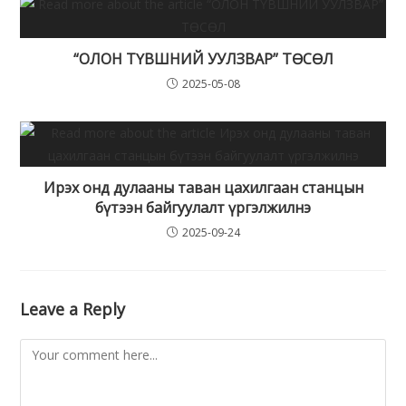
“ОЛОН ТҮВШНИЙ УУЛЗВАР” ТӨСӨЛ
2025-05-08
Ирэх онд дулааны таван цахилгаан станцын
бүтээн байгуулалт үргэлжилнэ
2025-09-24
Leave a Reply