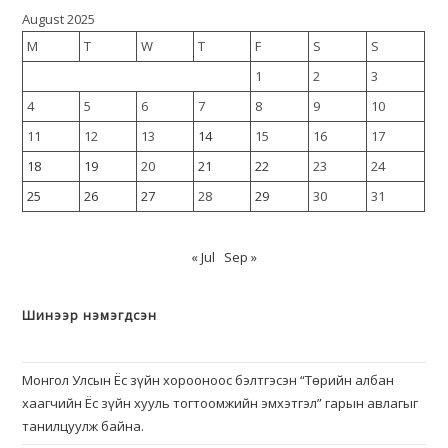
August 2025
M
T
W
T
F
S
S
1
2
3
4
5
6
7
8
9
10
11
12
13
14
15
16
17
18
19
20
21
22
23
24
25
26
27
28
29
30
31
« Jul
Sep »
Шинээр нэмэгдсэн
Монгол Улсын Ёс зүйн хорооноос бэлтгэсэн “Төрийн албан
хаагчийн Ёс зүйн хууль тогтоомжийн эмхэтгэл” гарын авлагыг
танилцуулж байна.