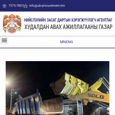
7575-7807
info@ub-procurement.mn
MN
ENG