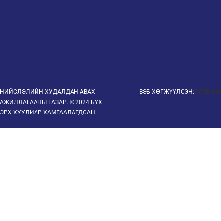
НИЙСЛЭЛИЙН ХУДАЛДАН АВАХ
ВЭБ ХӨГЖҮҮЛСЭН:
EWEB.MN
АЖИЛЛАГААНЫ ГАЗАР. © 2024 БҮХ
ЭРХ ХУУЛИАР ХАМГААЛАГДСАН