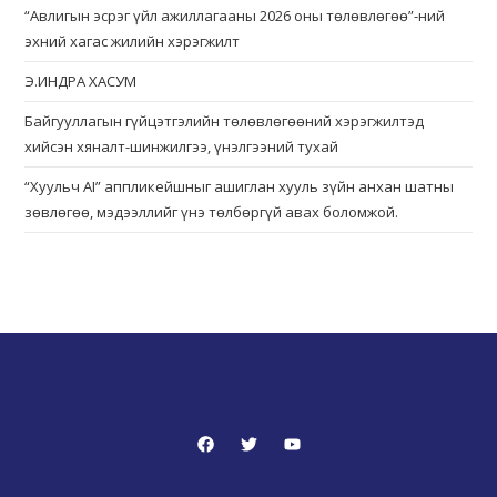
“Авлигын эсрэг үйл ажиллагааны 2026 оны төлөвлөгөө”-ний
эхний хагас жилийн хэрэгжилт
Э.ИНДРА ХАСУМ
Байгууллагын гүйцэтгэлийн төлөвлөгөөний хэрэгжилтэд
хийсэн хяналт-шинжилгээ, үнэлгээний тухай
“Хуульч АІ” аппликейшныг ашиглан хууль зүйн анхан шатны
зөвлөгөө, мэдээллийг үнэ төлбөргүй авах боломжой.