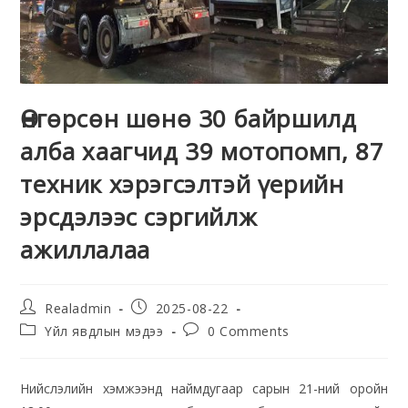
Өнгөрсөн шөнө 30 байршилд
алба хаагчид 39 мотопомп, 87
техник хэрэгсэлтэй үерийн
эрсдэлээс сэргийлж
ажиллалаа
Realadmin
2025-08-22
Үйл явдлын мэдээ
0 Comments
Нийслэлийн хэмжээнд наймдугаар сарын 21-ний оройн