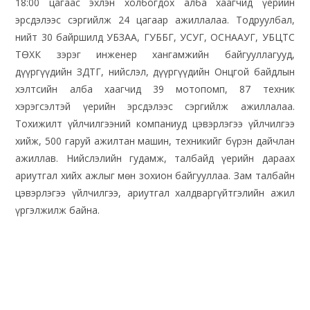
18:00 цагаас эхлэн холбогдох алба хаагчид үерийн
эрсдэлээс сэргийлж 24 цагаар ажиллалаа. Тодруулбал,
нийт 30 байршилд УБЗАА, ГУББГ, УСУГ, ОСНААУГ, УБЦТС
ТӨХК зэрэг инженер хангамжийн байгууллагууд,
дүүргүүдийн ЗДТГ, нийслэл, дүүргүүдийн Онцгой байдлын
хэлтсийн алба хаагчид 39 мотопомп, 87 техник
хэрэгсэлтэй үерийн эрсдэлээс сэргийлж ажиллалаа.
Тохижилт үйлчилгээний компаниуд цэвэрлэгээ үйлчилгээ
хийж, 500 гаруй ажилтан машин, техникийг бүрэн дайчлан
ажиллав. Нийслэлийн гудамж, талбайд үерийн дараах
ариутгал хийх ажлыг мөн зохион байгууллаа. Зам талбайн
цэвэрлэгээ үйлчилгээ, ариутгал халдваргүйтгэлийн ажил
үргэлжилж байна.