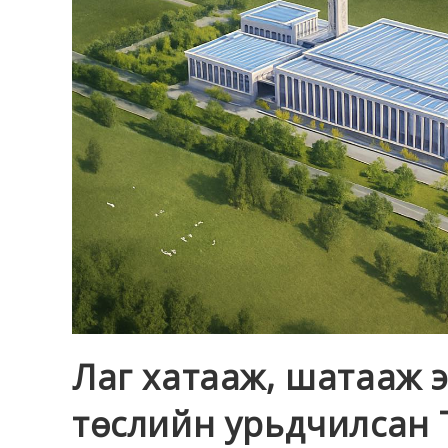
Лаг хатааж, шатааж э
төслийн урьдчилсан 