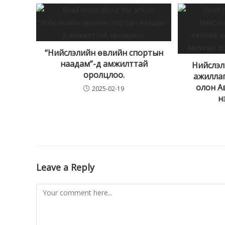
“Нийслэлийн өвлийн спортын
наадам”-д амжилттай
Нийслэл
оролцлоо.
ажиллаг
олон А
2025-02-19
н
Leave a Reply