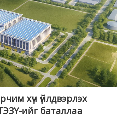
рчим хүч үйлдвэрлэх
ТЭЗҮ-ийг баталлаа