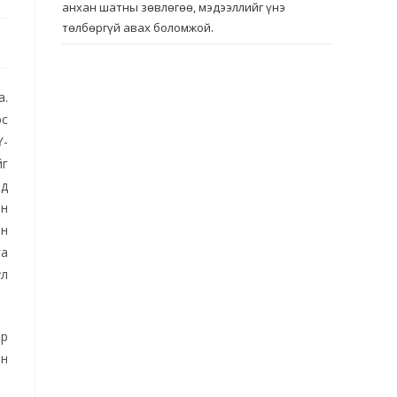
анхан шатны зөвлөгөө, мэдээллийг үнэ
төлбөргүй авах боломжой.
а.
эс
Ү-
йг
рд
ан
йн
га
үл
эр
йн