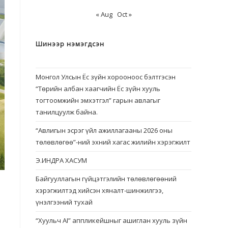
« Aug
Oct »
Шинээр нэмэгдсэн
Монгол Улсын Ёс зүйн хорооноос бэлтгэсэн
“Төрийн албан хаагчийн Ёс зүйн хууль
тогтоомжийн эмхэтгэл” гарын авлагыг
танилцуулж байна.
“Авлигын эсрэг үйл ажиллагааны 2026 оны
төлөвлөгөө”-ний эхний хагас жилийн хэрэгжилт
Э.ИНДРА ХАСУМ
Байгууллагын гүйцэтгэлийн төлөвлөгөөний
хэрэгжилтэд хийсэн хяналт-шинжилгээ,
үнэлгээний тухай
“Хуульч АІ” аппликейшныг ашиглан хууль зүйн