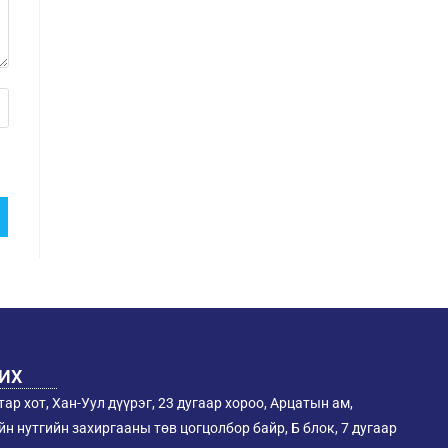
РИХ
ар хот, Хан-Уул дүүрэг, 23 дугаар хороо, Арцатын ам,
н нутгийн захиргааны төв цогцолбор байр, Б блок, 7 дугаар