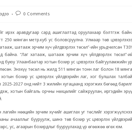
эдээ
0 Comments
г ирэх аравдугаар сард ашиглалтад оруулахаар бэлтгэж байн
т 250 мянган метр.куб ус боловсруулна. Улмаар төв цэвэрлэхэ
хатааж, шатааж эрчим хүч үйлдвэрлэх төсөл”-ийн урьдчилсан ТЭЗ
д байна. “Лаг хатааж, шатааж эрчим хүч үйлдвэрлэх төсөл”-и
нд буюу Улаанбаатар хотын бохир ус цэвэрлэх байгууламжийн у
өсөн. Энэхүү төсөл нь жилд 511 мянган тонн лаг болон 18 мянг
 хотын бохир ус цэвэрлэх үйлдвэрийн лаг, хог булшлах талба
л 2025-2027 онд нийт 3 жилийн хугацаанд хэрэгжих бөгөөд барил
эж, хотын байгаль орчны нөхцөлийг сайжруулан, иргэдийн эрү
.
лагийн нөөцийн эрчим хүчийг ашиглах уг төслийг хэрэгжүүлснэ
ааны ачааллыг бууруулж, шинэ төв бохир ус цэвэрлэх үйлдвэри
рс, ус, агаарын бохирдлыг бууруулахад үр өгөөжөө өгөх юм.