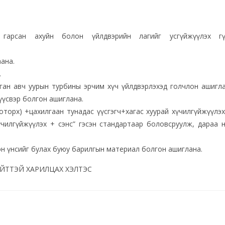
 гарсан ахуйн болон үйлдвэрийн лагийг усгүйжүүлэх г
ана.
.
рган авч уурын турбины эрчим хүч үйлдвэрлэхэд голчлон ашигл
үүсвэр болгон ашиглана.
оторх) +цахилгаан тунадас үүсгэгч+хагас хуурай хүчилгүйжүүлэ
чилгүйжүүлэх + сэнс” гэсэн стандартаар боловсруулж, дараа 
эн үнсийг булах буюу барилгын материал болгон ашиглана.
ИЙТТЭЙ ХАРИЛЦАХ ХЭЛТЭС