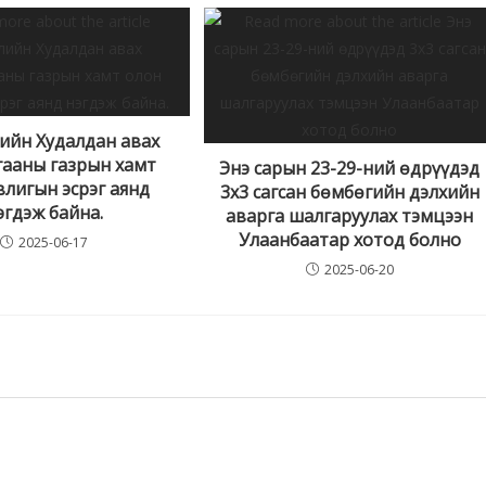
ийн Худалдан авах
ааны газрын хамт
Энэ сарын 23-29-ний өдрүүдэд
влигын эсрэг аянд
3х3 сагсан бөмбөгийн дэлхийн
эгдэж байна.
аварга шалгаруулах тэмцээн
Улаанбаатар хотод болно
2025-06-17
2025-06-20