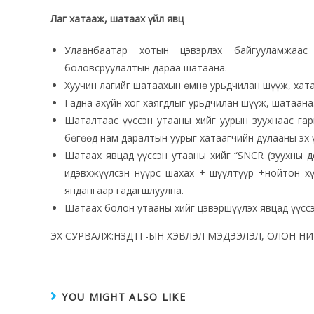
Лаг хатааж, шатаах үйл явц
Улаанбаатар хотын цэвэрлэх байгууламжаас
боловсруулалтын дараа шатаана.
Хуучин лагийг шатаахын өмнө урьдчилан шүүж, хата
Гадна ахуйн хог хаягдлыг урьдчилан шүүж, шатаана
Шаталтаас үүссэн утааны хийг уурын зуухнаас га
бөгөөд нам даралтын уурыг хатаагчийн дулааны эх 
Шатаах явцад үүссэн утааны хийг “SNCR (зуухны д
идэвхжүүлсэн нүүрс шахах + шүүлтүүр +нойтон хү
яндангаар гадагшлуулна.
Шатаах болон утааны хийг цэвэршүүлэх явцад үүсс
ЭХ СУРВАЛЖ:НЗДТГ-ЫН ХЭВЛЭЛ МЭДЭЭЛЭЛ, ОЛОН Н
YOU MIGHT ALSO LIKE