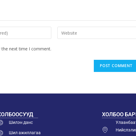
r the next time I comment.
ХОЛБООСУУД
ХОЛБОО БА
Шилэн данс
Улаанбаат
Нийслэлий
Шил ажиллагаа