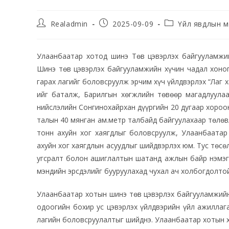
Realadmin
2025-09-09
Үйл явдлын м
Улаанбаатар хотод шинэ Төв цэвэрлэх байгууламжий
Шинэ төв цэвэрлэх байгууламжийн хүчин чадал хоног
гарах лагийг боловсруулж эрчим хүч үйлдвэрлэх “Лаг 
ийг баталж, Барилгын хөгжлийн төвөөр магадлуулаа
нийслэлийн Сонгинохайрхан дүүргийн 20 дугаар хороо
талын 40 мянган ам.метр талбайд байгуулахаар төлөвл
тонн ахуйн хог хаягдлыг боловсруулж, Улаанбаатар
ахуйн хог хаягдлын асуудлыг шийдвэрлэх юм. Тус төсө
угсралт болон ашиглалтын шатанд ажлын байр нэмэгд
мэндийн эрсдэлийг бууруулахад чухал ач холбогдолтой
Улаанбаатар хотын шинэ төв цэвэрлэх байгууламжийн 
одоогийн бохир ус цэвэрлэх үйлдвэрийн үйл ажиллаг
лагийн боловсруулалтыг шийднэ. Улаанбаатар хотын хө