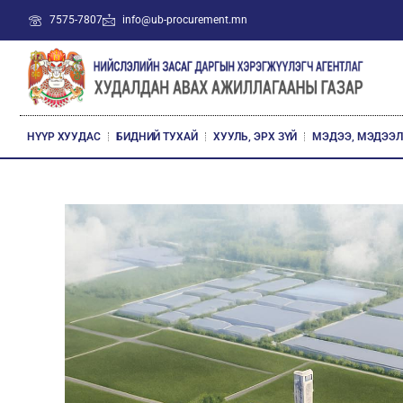
7575-7807
info@ub-procurement.mn
НҮҮР ХУУДАС
БИДНИЙ ТУХАЙ
ХУУЛЬ, ЭРХ ЗҮЙ
МЭДЭЭ, МЭДЭЭ