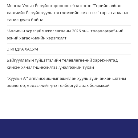
Монгол Улсын Ёс зүйн хорооноос бэлтгэсэн “Төрийн албан
хаагчийн Ёс зүйн хууль тогтоомжийн эмхэтгэл” гарын авлагыг
танилцуулж байна.
“Авлигын эсрэг үйл ажиллагааны 2026 оны төлөвлөгөө”-ний
эхний хагас жилийн хэрэгжилт
Э.ИНДРА ХАСУМ
Байгууллагын гүйцэтгэлийн төлөвлөгөөний хэрэгжилтэд
хийсэн хяналт-шинжилгээ, үнэлгээний тухай
“Хуульч АІ” аппликейшныг ашиглан хууль зүйн анхан шатны
зөвлөгөө, мэдээллийг үнэ төлбөргүй авах боломжой.