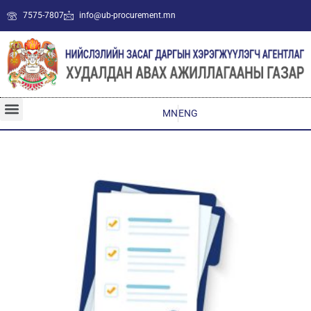
7575-7807
info@ub-procurement.mn
MN
ENG