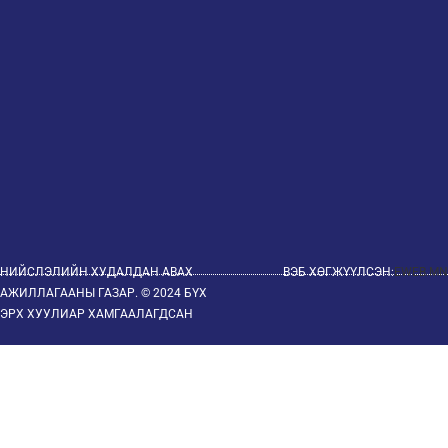
НИЙСЛЭЛИЙН ХУДАЛДАН АВАХ
ВЭБ ХӨГЖҮҮЛСЭН:
EWEB.MN
АЖИЛЛАГААНЫ ГАЗАР. © 2024 БҮХ
ЭРХ ХУУЛИАР ХАМГААЛАГДСАН