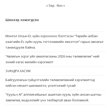
« Sep
Nov »
Шинээр нэмэгдсэн
Монгол Улсын Ёс зүйн хорооноос бэлтгэсэн “Төрийн албан
хаагчийн Ёс зүйн хууль тогтоомжийн эмхэтгэл” гарын авлагыг
танилцуулж байна.
“Авлигын эсрэг үйл ажиллагааны 2026 оны төлөвлөгөө”-ний
эхний хагас жилийн хэрэгжилт
Э.ИНДРА ХАСУМ
Байгууллагын гүйцэтгэлийн төлөвлөгөөний хэрэгжилтэд
хийсэн хяналт-шинжилгээ, үнэлгээний тухай
“Хуульч АІ” аппликейшныг ашиглан хууль зүйн анхан шатны
зөвлөгөө, мэдээллийг үнэ төлбөргүй авах боломжой.