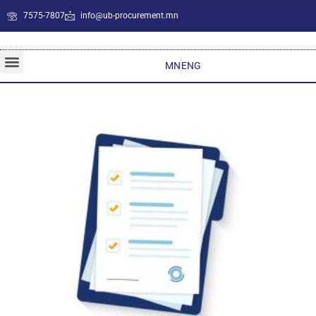
7575-7807
info@ub-procurement.mn
MN
ENG