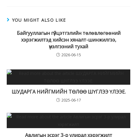
YOU MIGHT ALSO LIKE
Байгууллагын гүйцэтгэлийн төлөвлөгөөний
хэрэгжилтэд хийсэн хяналт-шинжилгээ,
үнэлгээний тухай
2026-06-15
ШУДАРГА НИЙГМИЙН ТӨЛӨӨ ШҮГЛЭЭ ҮЛЭЭЕ.
2025-06-17
Авлигын эсрэг 3-р улирал хэрэгжилт