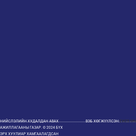
НИЙСЛЭЛИЙН ХУДАЛДАН АВАХ
ВЭБ ХӨГЖҮҮЛСЭН:
EWEB.MN
АЖИЛЛАГААНЫ ГАЗАР. © 2024 БҮХ
ЭРХ ХУУЛИАР ХАМГААЛАГДСАН