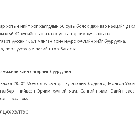
ар хотын нийт хог хаягдлын 50 хувь болох дахивар нөөцийг дах
жгүй 42 хувийг нь шатааж устган эрчим хүч гаргана.
аарт үүссэн 106.1 мянган тонн нүүрс хүчлийн хийг бууруулна.
ирдлоос үүсэх өвчлөлийн тоо багасна.​
үлэмжийн хийн ялгарлыг бууруулна.
н хараа-2050” Монгол Улсын урт хугацааны бодлого, Монгол Улс
төлбөрт нийцсэн Эрчим хүчний яам, Сангийн яам, Эдийн заса
сэн төсөл юм.
ЛЦАХ ХЭЛТЭС