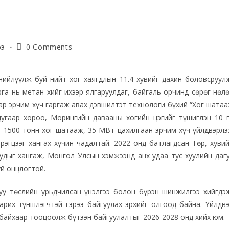
ээ
0 Comments
нийлүүлж буй нийт хог хаягдлын 11.4 хувийг дахин боловсруул
рга нь метан хийг ихээр ялгаруулдаг, байгаль орчинд сөрөг нөл
аар эрчим хүч гаргаж авах дэвшилтэт технологи бүхий “Хог шата
 дугаар хороо, Морингийн давааны хогийн цэгийг түшиглэн 10 
т 1500 тонн хог шатааж, 35 МВт цахилгаан эрчим хүч үйлдвэрл
эгцээг хангах хүчин чадалтай. 2022 онд батлагдсан Төр, хуви
удыг хангаж, Монгол Улсын хэмжээнд анх удаа тус хуулийн даг
уй онцлогтой.
уу төслийн урьдчилсан үнэлгээ болон бүрэн шинжилгээ хийгдэ
рих түншлэгчтэй гэрээ байгуулах эрхийг олгоод байна. Үйлдв
 байхаар тооцоолж бүтээн байгуулалтыг 2026-2028 онд хийх юм.