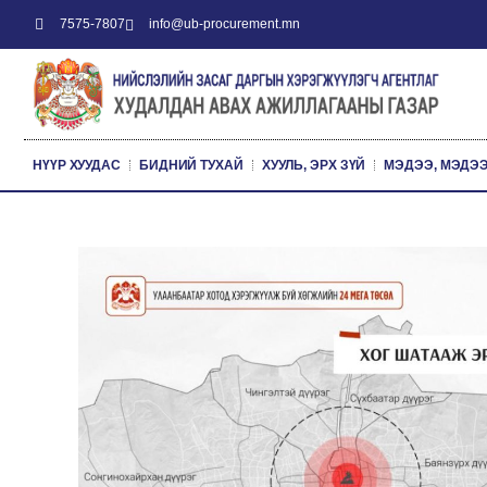
7575-7807
info@ub-procurement.mn
НҮҮР ХУУДАС
БИДНИЙ ТУХАЙ
ХУУЛЬ, ЭРХ ЗҮЙ
МЭДЭЭ, МЭДЭ