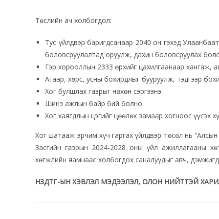
Төслийн ач холбогдол:
Тус үйлдвэр баригдсанаар 2040 он гэхэд Улаанбаат
боловсруулалтад оруулж, дахин боловсруулах болом
Гэр хорооллын 2333 өрхийг цахилгаанаар хангаж, аг
Агаар, хөрс, усны бохирдлыг бууруулж, тэдгээр бох
Хог булшлах газрыг нөхөн сэргээнэ.
Шинэ ажлын байр бий болно.
Хог хаягдлын цэгийг цөөлөх замаар хогноос үүсэх х
Хог шатааж эрчим хүч гаргах үйлдвэр төсөл нь “Алсы
Засгийн газрын 2024-2028 оны үйл ажиллагааны хө
хөгжлийн яамнаас холбогдох саналуудыг авч, дэмжигд
НЗДТГ-ЫН ХЭВЛЭЛ МЭДЭЭЛЭЛ, ОЛОН НИЙТТЭЙ ХАРИ