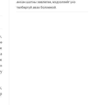
анхан шатны зөвлөгөө, мэдээллийг үнэ
төлбөргүй авах боломжой.
ж,
өө
аж
га
эж
йн
уу
ж,
эр