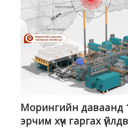
Морингийн даваанд 1
эрчим хүч гаргах үйлд