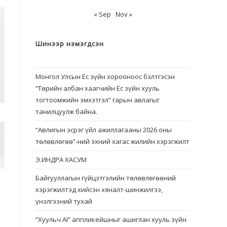
« Sep
Nov »
Шинээр нэмэгдсэн
Монгол Улсын Ёс зүйн хорооноос бэлтгэсэн
“Төрийн албан хаагчийн Ёс зүйн хууль
тогтоомжийн эмхэтгэл” гарын авлагыг
танилцуулж байна.
“Авлигын эсрэг үйл ажиллагааны 2026 оны
төлөвлөгөө”-ний эхний хагас жилийн хэрэгжилт
Э.ИНДРА ХАСУМ
Байгууллагын гүйцэтгэлийн төлөвлөгөөний
хэрэгжилтэд хийсэн хяналт-шинжилгээ,
үнэлгээний тухай
“Хуульч АІ” аппликейшныг ашиглан хууль зүйн