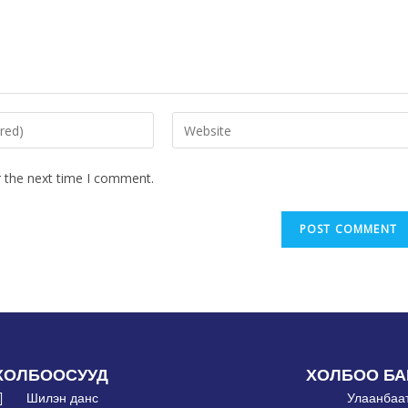
r the next time I comment.
ХОЛБООСУУД
ХОЛБОО БА
Шилэн данс
Улаанбаат