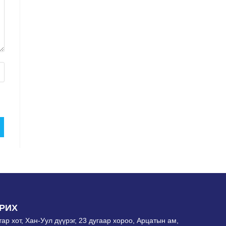
РИХ
ар хот, Хан-Уул дүүрэг, 23 дугаар хороо, Арцатын ам,