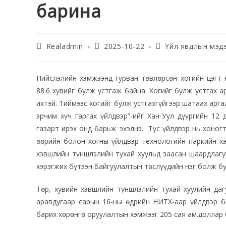
барина
Realadmin
2025-10-22
Үйл явдлын мэд
Нийслэлийн хэмжээнд гурван төвлөрсөн хогийн цэгт 
88.6 хувийг булж устгаж байна. Хогийг булж устгах а
ихтэй. Тиймээс хогийг булж устгахгүйгээр шатаах арг
эрчим хүч гаргах үйлдвэр”-ийг Хан-Уул дүүргийн 12
газарт ирэх онд барьж эхэлнэ. Тус үйлдвэр нь хоног
өөрийн болон хогны үйлдвэр технологийн паркийн хэр
хэвшлийн түншлэлийн тухай хуульд заасан шаардлагу
хэрэгжих бүтээн байгуулалтын төслүүдийн нэг болж б
Төр, хувийн хэвшлийн түншлэлийн тухай хуулийн даг
аравдугаар сарын 16-ны өдрийн НИТХ-аар үйлдвэр ба
барих хөрөнгө оруулалтын хэмжээг 205 сая ам.доллар