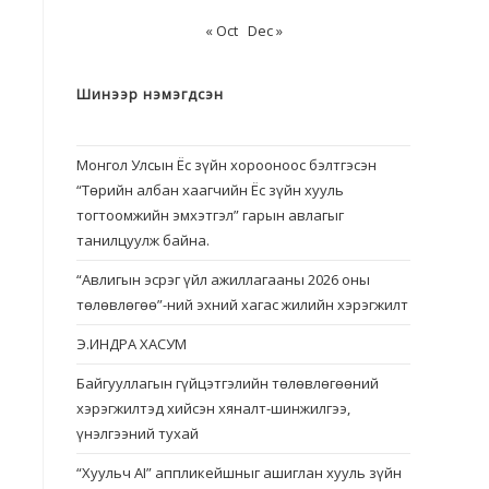
« Oct
Dec »
Шинээр нэмэгдсэн
Монгол Улсын Ёс зүйн хорооноос бэлтгэсэн
“Төрийн албан хаагчийн Ёс зүйн хууль
тогтоомжийн эмхэтгэл” гарын авлагыг
танилцуулж байна.
“Авлигын эсрэг үйл ажиллагааны 2026 оны
төлөвлөгөө”-ний эхний хагас жилийн хэрэгжилт
Э.ИНДРА ХАСУМ
Байгууллагын гүйцэтгэлийн төлөвлөгөөний
хэрэгжилтэд хийсэн хяналт-шинжилгээ,
үнэлгээний тухай
“Хуульч АІ” аппликейшныг ашиглан хууль зүйн