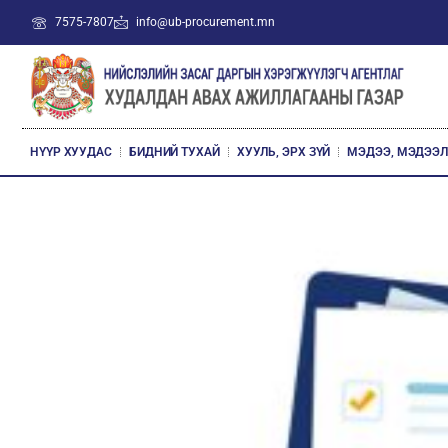
7575-7807
info@ub-procurement.mn
НҮҮР ХУУДАС
БИДНИЙ ТУХАЙ
ХУУЛЬ, ЭРХ ЗҮЙ
МЭДЭЭ, МЭДЭЭ