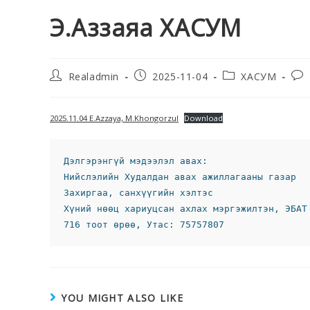
Э.Аззаяа ХАСУМ
Realadmin
2025-11-04
ХАСУМ
2025.11.04 Е.Azzaya, M.Khongorzul
Download
Дэлгэрэнгүй мэдээлэл авах:
Нийслэлийн Худалдан авах ажиллагааны газар 
Захиргаа, санхүүгийн хэлтэс 
Хүний нөөц хариуцсан ахлах мэргэжилтэн, ЭБАТ
716 тоот өрөө, Утас: 75757807
YOU MIGHT ALSO LIKE