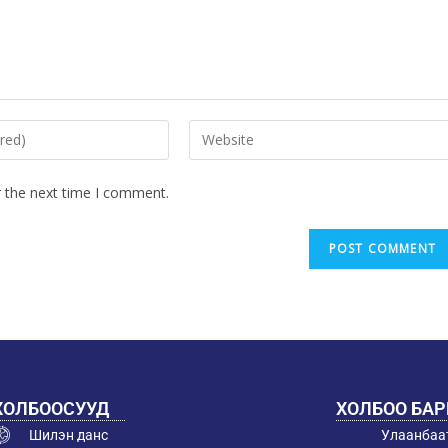
r the next time I comment.
ХОЛБООСУУД
ХОЛБОО БА
Шилэн данс
Улаанбаат