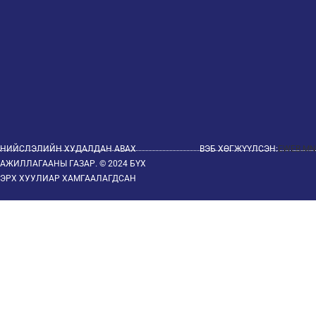
НИЙСЛЭЛИЙН ХУДАЛДАН АВАХ
ВЭБ ХӨГЖҮҮЛСЭН:
EWEB.MN
АЖИЛЛАГААНЫ ГАЗАР. © 2024 БҮХ
ЭРХ ХУУЛИАР ХАМГААЛАГДСАН