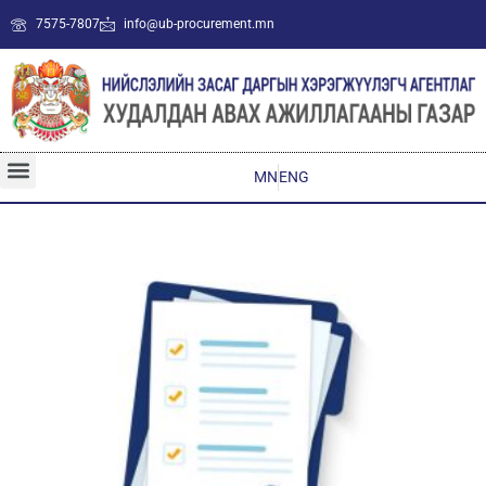
7575-7807
info@ub-procurement.mn
MN
ENG