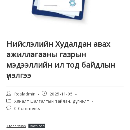
Нийслэлийн Худалдан авах
ажиллагааны газрын
мэдээллийн ил тод байдлын
үнэлгээ
Realadmin
2025-11-05
Хяналт шалгалтын тайлан, дүгнэлт
0 Comments
il todd tailan
Download