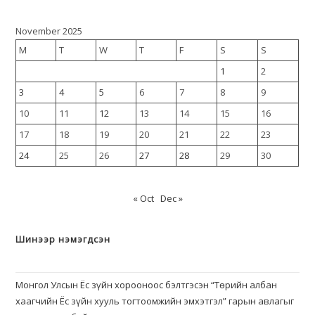
November 2025
M
T
W
T
F
S
S
1
2
3
4
5
6
7
8
9
10
11
12
13
14
15
16
17
18
19
20
21
22
23
24
25
26
27
28
29
30
« Oct
Dec »
Шинээр нэмэгдсэн
Монгол Улсын Ёс зүйн хорооноос бэлтгэсэн “Төрийн албан
хаагчийн Ёс зүйн хууль тогтоомжийн эмхэтгэл” гарын авлагыг