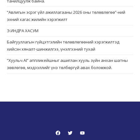
танилцуулж байна.
“Авлигын эсрэг үйл ажиллагааны 2026 оны төлөвлөгөө”-ний
эхний хагас жилийн хэрэгжилт
Э.ИНДРА ХАСУМ
Байгууллагын гүйцэтгэлийн төлөвлөгөөний хэрэгжилтэд
хийсэн хяналт-шинжилгээ, үнэлгээний тухай
“Хуульч АІ” аппликейшныг ашиглан хууль зүйн анхан шатны
зөвлөгөө, мэдээллийг үнэ төлбөргүй авах боломжой.