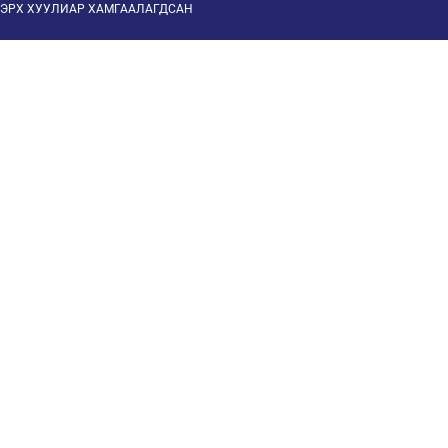
ЭРХ ХУУЛИАР ХАМГААЛАГДСАН