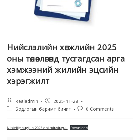
Нийслэлийн хөгжлийн 2025
оны төлөвлөгөөнд тусгагдсан арга
хэмжээний жилийн эцсийн
хэрэгжилт
Realadmin
2025-11-28
Бодлогын баримт бичиг
0 Comments
Niisleliig hugjliin 2025 oni tuluvluguu
Download