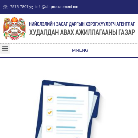
7575-7807
info@ub-procurement.mn
MN
ENG