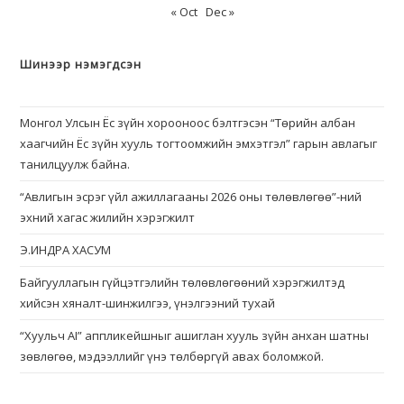
« Oct
Dec »
Шинээр нэмэгдсэн
Монгол Улсын Ёс зүйн хорооноос бэлтгэсэн “Төрийн албан
хаагчийн Ёс зүйн хууль тогтоомжийн эмхэтгэл” гарын авлагыг
танилцуулж байна.
“Авлигын эсрэг үйл ажиллагааны 2026 оны төлөвлөгөө”-ний
эхний хагас жилийн хэрэгжилт
Э.ИНДРА ХАСУМ
Байгууллагын гүйцэтгэлийн төлөвлөгөөний хэрэгжилтэд
хийсэн хяналт-шинжилгээ, үнэлгээний тухай
“Хуульч АІ” аппликейшныг ашиглан хууль зүйн анхан шатны
зөвлөгөө, мэдээллийг үнэ төлбөргүй авах боломжой.