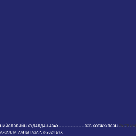
НИЙСЛЭЛИЙН ХУДАЛДАН АВАХ
ВЭБ ХӨГЖҮҮЛСЭН:
EWEB.MN
АЖИЛЛАГААНЫ ГАЗАР. © 2024 БҮХ