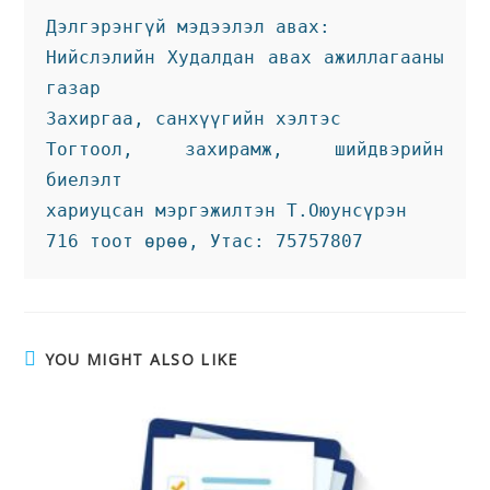
Дэлгэрэнгүй мэдээлэл авах:
Нийслэлийн Худалдан авах ажиллагааны 
газар 
Захиргаа, санхүүгийн хэлтэс 
Тогтоол, захирамж, шийдвэрийн 
биелэлт 
хариуцсан мэргэжилтэн Т.Оюунсүрэн 
716 тоот өрөө, Утас: 75757807 
YOU MIGHT ALSO LIKE