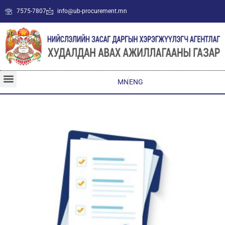
7575-7807
info@ub-procurement.mn
MN
ENG