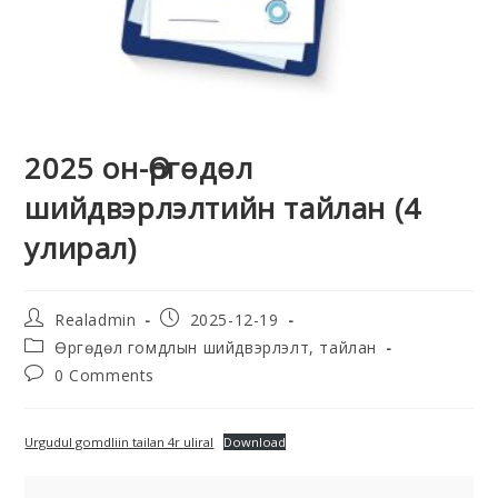
2025 он-Өргөдөл
шийдвэрлэлтийн тайлан (4
улирал)
Realadmin
2025-12-19
Өргөдөл гомдлын шийдвэрлэлт, тайлан
0 Comments
Urgudul gomdliin tailan 4r uliral
Download