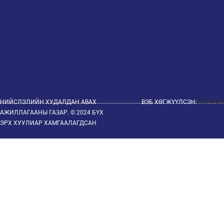
НИЙСЛЭЛИЙН ХУДАЛДАН АВАХ
ВЭБ ХӨГЖҮҮЛСЭН:
EWEB.MN
АЖИЛЛАГААНЫ ГАЗАР. © 2024 БҮХ
ЭРХ ХУУЛИАР ХАМГААЛАГДСАН