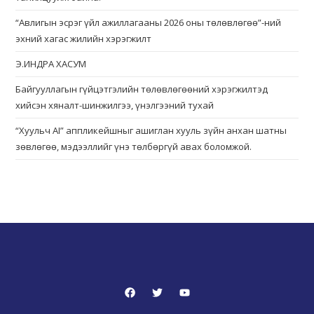
“Авлигын эсрэг үйл ажиллагааны 2026 оны төлөвлөгөө”-ний
эхний хагас жилийн хэрэгжилт
Э.ИНДРА ХАСУМ
Байгууллагын гүйцэтгэлийн төлөвлөгөөний хэрэгжилтэд
хийсэн хяналт-шинжилгээ, үнэлгээний тухай
“Хуульч АІ” аппликейшныг ашиглан хууль зүйн анхан шатны
зөвлөгөө, мэдээллийг үнэ төлбөргүй авах боломжой.