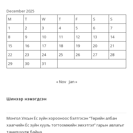
December 2025
M
T
W
T
F
S
S
1
2
3
4
5
6
7
8
9
10
11
12
13
14
15
16
17
18
19
20
21
22
23
24
25
26
27
28
29
30
31
« Nov
Jan »
Шинээр нэмэгдсэн
Монгол Улсын Ёс зүйн хорооноос бэлтгэсэн “Төрийн албан
хаагчийн Ёс зүйн хууль тогтоомжийн эмхэтгэл” гарын авлагыг
танилцуулж байна.