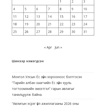
1
2
3
4
5
6
7
8
9
10
11
12
13
14
15
16
17
18
19
20
21
22
23
24
25
26
27
28
29
30
31
« Apr
Jun »
Шинээр нэмэгдсэн
Монгол Улсын Ёс зүйн хорооноос бэлтгэсэн
“Төрийн албан хаагчийн Ёс зүйн хууль
тогтоомжийн эмхэтгэл” гарын авлагыг
танилцуулж байна.
“Авлигын эсрэг үйл ажиллагааны 2026 оны