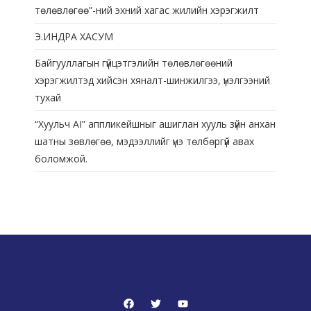
төлөвлөгөө”-ний эхний хагас жилийн хэрэгжилт
Э.ИНДРА ХАСУМ
Байгууллагын гүйцэтгэлийн төлөвлөгөөний
хэрэгжилтэд хийсэн хяналт-шинжилгээ, үнэлгээний
тухай
“Хуульч АІ” аппликейшныг ашиглан хууль зүйн анхан
шатны зөвлөгөө, мэдээллийг үнэ төлбөргүй авах
боломжой.