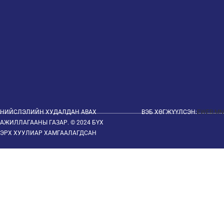
НИЙСЛЭЛИЙН ХУДАЛДАН АВАХ
ВЭБ ХӨГЖҮҮЛСЭН:
EWEB.MN
АЖИЛЛАГААНЫ ГАЗАР. © 2024 БҮХ
ЭРХ ХУУЛИАР ХАМГААЛАГДСАН