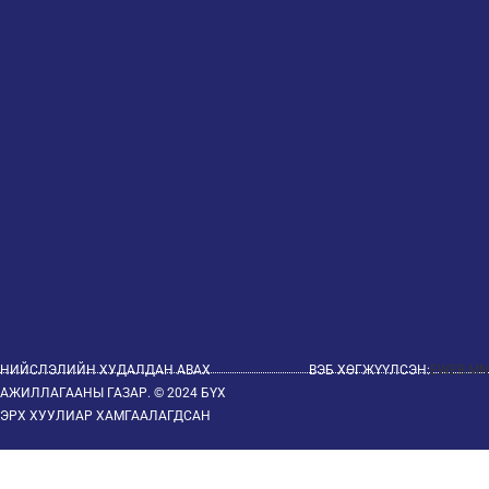
НИЙСЛЭЛИЙН ХУДАЛДАН АВАХ
ВЭБ ХӨГЖҮҮЛСЭН:
EWEB.MN
АЖИЛЛАГААНЫ ГАЗАР. © 2024 БҮХ
ЭРХ ХУУЛИАР ХАМГААЛАГДСАН