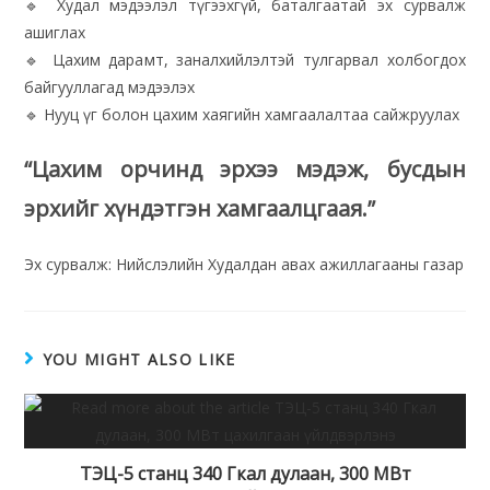
🔹 Худал мэдээлэл түгээхгүй, баталгаатай эх сурвалж
ашиглах
🔹 Цахим дарамт, заналхийлэлтэй тулгарвал холбогдох
байгууллагад мэдээлэх
🔹 Нууц үг болон цахим хаягийн хамгаалалтаа сайжруулах
“Цахим орчинд эрхээ мэдэж, бусдын
эрхийг хүндэтгэн хамгаалцгаая.”
Эх сурвалж: Нийслэлийн Худалдан авах ажиллагааны газар
YOU MIGHT ALSO LIKE
ТЭЦ-5 станц 340 Гкал дулаан, 300 МВт