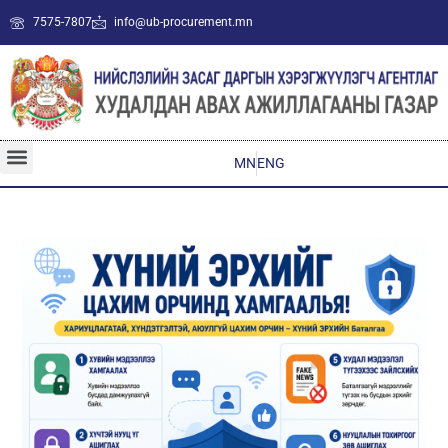
7575-7807
info@ub-procurement.mn
MN
ENG