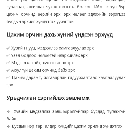
суралцах, ажиллах чухал хэрэгсэл болсон. Иймээс хүн бүр
цахим орчинд өөрийн эрх, эрх чөлөөг эдлэхийн зэрэгцээ
бусдын эрхийг хүндэтгэх үүрэгтэй.
Цахим орчин дахь хүний үндсэн эрхүүд
✅ Хувийн нууц, мэдээллээ хамгаалуулах эрх
✅ Үзэл бодлоо чөлөөтэй илэрхийлэх эрх
✅ Мэдээлэл хайх, хүлээн авах эрх
✅ Аюулгүй цахим орчинд байх эрх
✅ Цахим дарамт, ялгаварлан гадуурхалтаас хамгаалуулах
эрх
Урьдчилан сэргийлэх зөвлөмж
🔹 Хувийн мэдээллээ зөвшөөрөлгүйгээр бусдад түгээхгүй
байх
🔹 Бусдын нэр төр, алдар хүндийг цахим орчинд хүндэтгэх