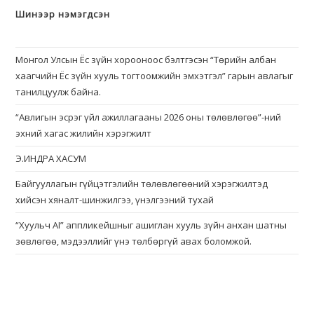
Шинээр нэмэгдсэн
Монгол Улсын Ёс зүйн хорооноос бэлтгэсэн “Төрийн албан
хаагчийн Ёс зүйн хууль тогтоомжийн эмхэтгэл” гарын авлагыг
танилцуулж байна.
“Авлигын эсрэг үйл ажиллагааны 2026 оны төлөвлөгөө”-ний
эхний хагас жилийн хэрэгжилт
Э.ИНДРА ХАСУМ
Байгууллагын гүйцэтгэлийн төлөвлөгөөний хэрэгжилтэд
хийсэн хяналт-шинжилгээ, үнэлгээний тухай
“Хуульч АІ” аппликейшныг ашиглан хууль зүйн анхан шатны
зөвлөгөө, мэдээллийг үнэ төлбөргүй авах боломжой.