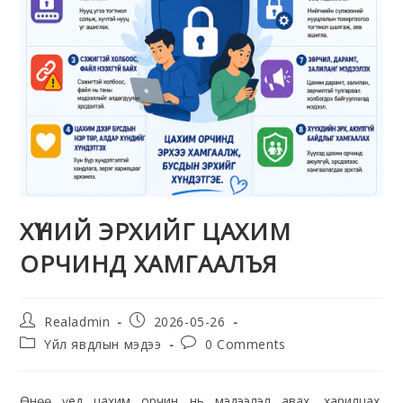
ХҮНИЙ ЭРХИЙГ ЦАХИМ
ОРЧИНД ХАМГААЛЪЯ
Realadmin
2026-05-26
Үйл явдлын мэдээ
0 Comments
Өнөө үед цахим орчин нь мэдээлэл авах, харилцах,