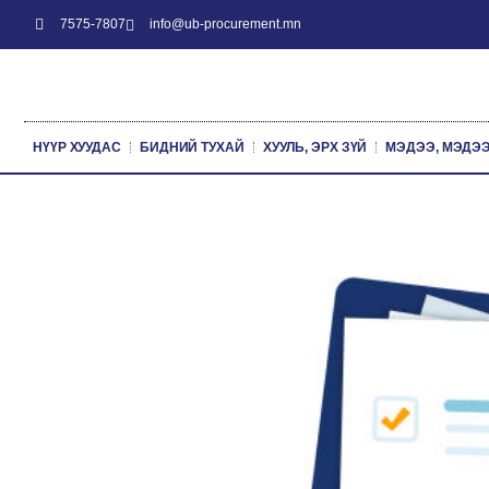
7575-7807
info@ub-procurement.mn
НҮҮР ХУУДАС
БИДНИЙ ТУХАЙ
ХУУЛЬ, ЭРХ ЗҮЙ
МЭДЭЭ, МЭДЭ