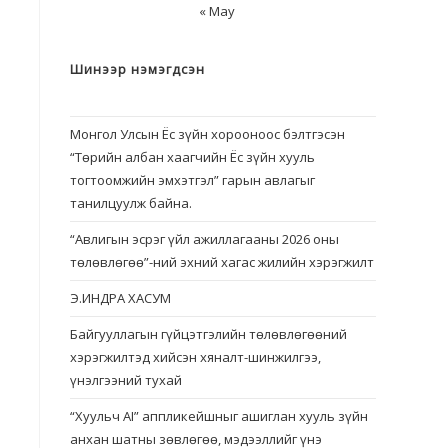
« May
Шинээр нэмэгдсэн
Монгол Улсын Ёс зүйн хорооноос бэлтгэсэн
“Төрийн албан хаагчийн Ёс зүйн хууль
тогтоомжийн эмхэтгэл” гарын авлагыг
танилцуулж байна.
“Авлигын эсрэг үйл ажиллагааны 2026 оны
төлөвлөгөө”-ний эхний хагас жилийн хэрэгжилт
Э.ИНДРА ХАСУМ
Байгууллагын гүйцэтгэлийн төлөвлөгөөний
хэрэгжилтэд хийсэн хяналт-шинжилгээ,
үнэлгээний тухай
“Хуульч АІ” аппликейшныг ашиглан хууль зүйн
анхан шатны зөвлөгөө, мэдээллийг үнэ