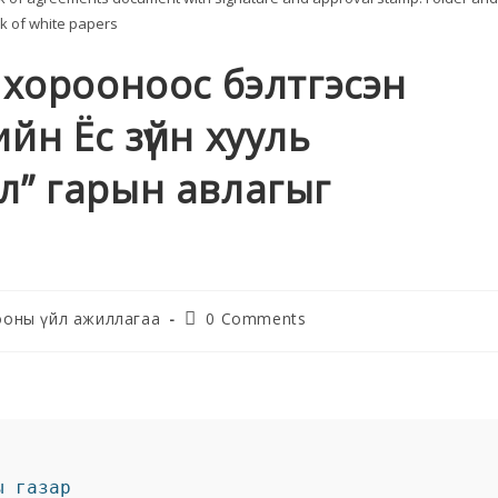
k of white papers
 хорооноос бэлтгэсэн
йн Ёс зүйн хууль
л” гарын авлагыг
ооны үйл ажиллагаа
0 Comments
ы газар