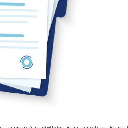
ck of agreements document with signature and approval stamp. Folder and