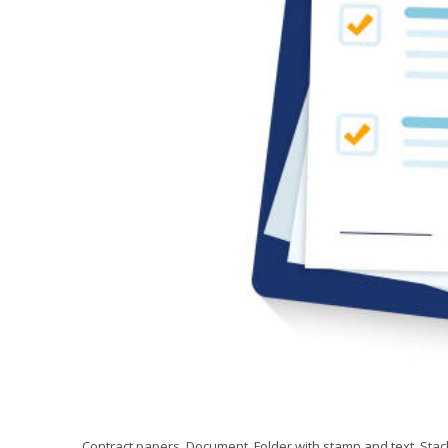
Contract papers. Document. Folder with stamp and text. Sta