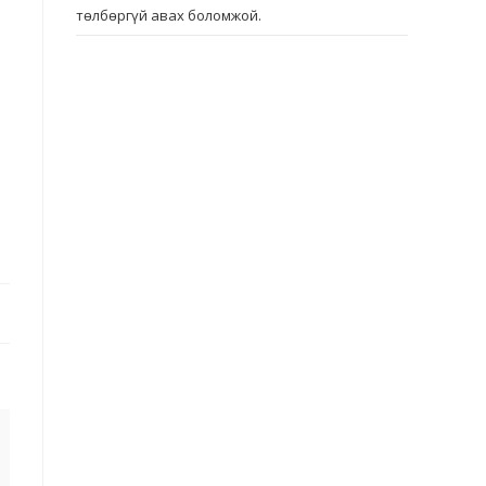
төлбөргүй авах боломжой.