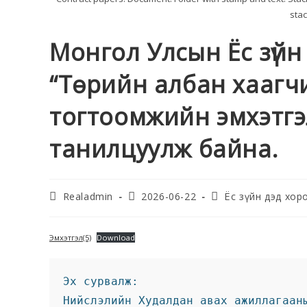
stac
Монгол Улсын Ёс зүйн
“Төрийн албан хаагчи
тогтоомжийн эмхэтгэ
танилцуулж байна.
Realadmin
2026-06-22
Ёс зүйн дэд хор
Эмхэтгэл(5)
Download
Эх сурвалж:
Нийслэлийн Худалдан авах ажиллагаан