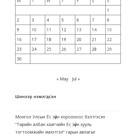
M
T
W
T
F
S
S
1
2
3
4
5
6
7
8
9
10
11
12
13
14
15
16
17
18
19
20
21
22
23
24
25
26
27
28
29
30
« May
Jul »
Шинээр нэмэгдсэн
Монгол Улсын Ёс зүйн хорооноос бэлтгэсэн
“Төрийн албан хаагчийн Ёс зүйн хууль
тогтоомжийн эмхэтгэл” гарын авлагыг