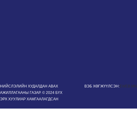
НИЙСЛЭЛИЙН ХУДАЛДАН АВАХ
ВЭБ ХӨГЖҮҮЛСЭН:
EWEB.MN
АЖИЛЛАГААНЫ ГАЗАР. © 2024 БҮХ
ЭРХ ХУУЛИАР ХАМГААЛАГДСАН