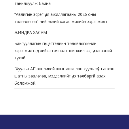
танилцуулж байна.
“Авлигын эсрэг үйл ажиллагааны 2026 оны
төлөвлөгөө”-ний эхний хагас жилийн хэрэгжилт
Э.ИНДРА ХАСУМ
Байгууллагын гүйцэтгэлийн төлөвлөгөөний
хэрэгжилтэд хийсэн хяналт-шинжилгээ, үнэлгээний
тухай
“Хуульч АІ” аппликейшныг ашиглан хууль зүйн анхан
шатны зөвлөгөө, мэдээллийг үнэ төлбөргүй авах
боломжой.