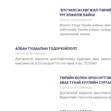
“БҮСЧИЛСЭН ХӨГЖИЛ-ТӨРИ
ҮРГЭЛЖИЛЖ БАЙНА
2025-05-28
NO COMMENTS
Монгол Улсад Төрийн албаны зөвлө
нийслэлийн Төрийн албаны салбар
зөвлөгөөнийг зохион
АЛБАН ТУШААЛЫН ТОДОРХОЙЛОЛТ
2025-05-26
NO COMMENTS
Дэлгэрэнгүй мэдээлэл авах:Нийслэлийн Худалдан авах ажилла
мэргэжилтэн, Б.Отгонсүрэн716 тоот өрөө, Утас: 75757807
ТӨРИЙН БОЛОН ОРОН НУТГИ
АВАХ ТУХАЙ ХУУЛИЙН СУРГА
2025-05-26
NO COMMENTS
Дэлгэрэнгүй мэдээлэл авах:Нийсл
Мэдээллийн технологи хариуцсан а