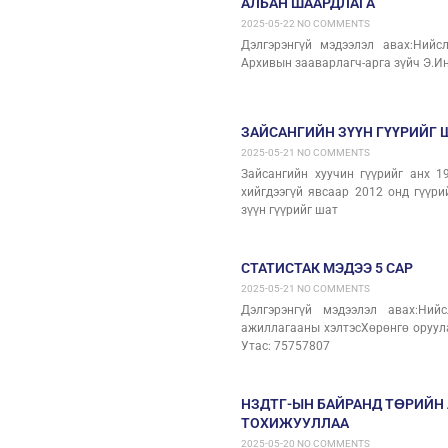
АЛБАН ШААРДЛАГА
2025-05-22
NO COMMENTS
Дэлгэрэнгүй мэдээлэл авах:Нийс
Архивын зааварлагч-арга зүйч Э.Ин
ЗАЙСАНГИЙН ЗҮҮН ГҮҮРИЙГ 
2025-05-21
NO COMMENTS
Зайсангийн хуучин гүүрийг анх 1
хийгдээгүй явсаар 2012 онд гүүри
зүүн гүүрийг шат
СТАТИСТАК МЭДЭЭ 5 САР
2025-05-21
NO COMMENTS
Дэлгэрэнгүй мэдээлэл авах:Ний
ажиллагааны хэлтэсХөрөнгө оруула
Утас: 75757807
НЗДТГ-ЫН БАЙРАНД ТӨРИЙН
ТОХИЖУУЛЛАА
2025-05-20
NO COMMENTS