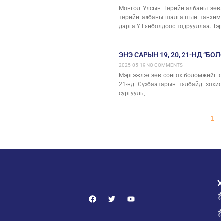
Монгол Улсын Төрийн албаны зөвл
төрийн албаны шалгалтын танхим 
дарга Ү.Ганболдоос тодрууллаа. Тэ
ЭНЭ САРЫН 19, 20, 21-НД “
2025-05-19
NO COMMENTS
Мэргэжлээ зөв сонгох боломжийг ол
21-нд Сүхбаатарын талбайд зохи
сургууль,
1