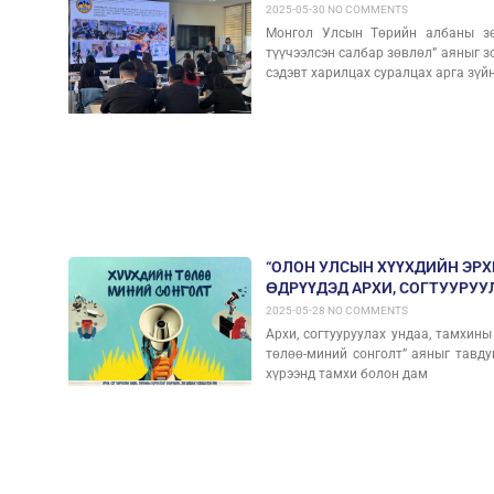
2025-05-30
NO COMMENTS
Монгол Улсын Төрийн албаны зө
түүчээлсэн салбар зөвлөл” аяныг 
сэдэвт харилцах суралцах арга зүй
“ОЛОН УЛСЫН ХҮҮХДИЙН ЭР
ӨДРҮҮДЭД АРХИ, СОГТУУРУУ
2025-05-28
NO COMMENTS
Архи, согтууруулах ундаа, тамхины
төлөө-миний сонголт” аяныг тавду
хүрээнд тамхи болон дам