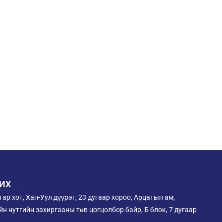
РИХ
ар хот, Хан-Уул дүүрэг, 23 дугаар хороо, Арцатын ам,
н нутгийн захиргааны төв цогцолбор байр, Б блок, 7 дугаар