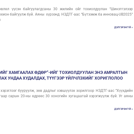
влөл үүсэн байгуулагдсаны 30 жилийн ойг тохиолдуулан “Шинэтгэлээр
зохион байгуулж буй. Аяны хүрээнд НЗДТГ-аас “Бүтээмж ба инновац-UB2025”
н
ДЭЛГЭРЭНГҮЙ »
ХИЙГ ХАМГААЛАХ ӨДӨР”-ИЙГ ТОХИОЛДУУЛАН ЭНЭ АМРАЛТЫН
ЛАХ УНДАА ХУДАЛДАХ, ТҮҮГЭЭР ҮЙЛЧЛЭХИЙГ ХОРИГЛОЛОО
 хэрэглээг бууруулж, зөв дадлыг хэвшүүлэх зорилгоор НЗДТГ-аас “Хүүхдийн
гаар сарын 20-ны өдрөөс 30 хоногийн хугацаатай хэрэгжүүлж буй. Уг аяны
ДЭЛГЭРЭНГҮЙ »