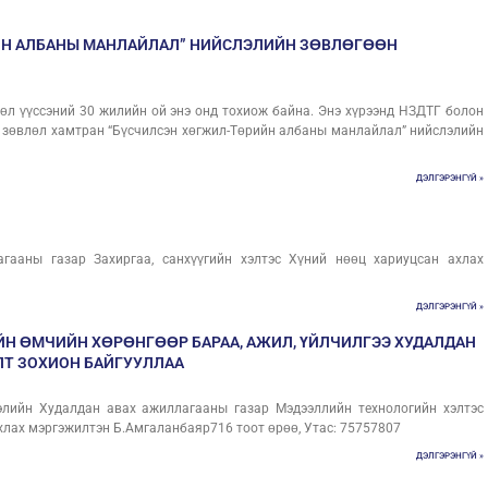
ЙН АЛБАНЫ МАНЛАЙЛАЛ” НИЙСЛЭЛИЙН ЗӨВЛӨГӨӨН
л үүссэний 30 жилийн ой энэ онд тохиож байна. Энэ хүрээнд НЗДТГ болон
 зөвлөл хамтран “Бүсчилсэн хөгжил-Төрийн албаны манлайлал” нийслэлийн
ДЭЛГЭРЭНГҮЙ »
гааны газар Захиргаа, санхүүгийн хэлтэс Хүний нөөц хариуцсан ахлах
ДЭЛГЭРЭНГҮЙ »
ЙН ӨМЧИЙН ХӨРӨНГӨӨР БАРАА, АЖИЛ, ҮЙЛЧИЛГЭЭ ХУДАЛДАН
ЛТ ЗОХИОН БАЙГУУЛЛАА
элийн Худалдан авах ажиллагааны газар Мэдээллийн технологийн хэлтэс
хлах мэргэжилтэн Б.Амгаланбаяр716 тоот өрөө, Утас: 75757807
ДЭЛГЭРЭНГҮЙ »