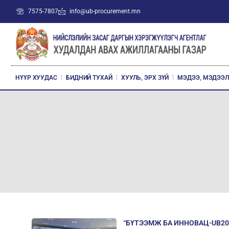
7575-7807
info@ub-procurement.mn
НҮҮР ХУУДАС
БИДНИЙ ТУХАЙ
ХУУЛЬ, ЭРХ ЗҮЙ
МЭДЭЭ, МЭДЭЭ
“БҮТЭЭМЖ БА ИННОВАЦ-UB2