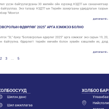
өл үүсэн байгуулагдсаны 30 жилийн ойн хүрээнд НЗДТГ-ын санаачилгаар
байгууллаа. Энэ талаар НЗДТГ-ын Төрийн захиргааны удирдлагын газрын
рбээр “Монгол
ДЭЛГЭРЭНГҮЙ »
БОЛОВСРОЛЫН ӨДӨРЛӨГ 2025” АРГА ХЭМЖЭЭ БОЛНО
гох “3L” буюу “Боловсролын өдөрлөг 2025” арга хэмжээг энэ сарын 19, 20,
он байгуулна. Өдөрлөгт төрийн өмчийн болон хувийн хэвшлийн их, дээд
ДЭЛГЭРЭНГҮЙ »
2
3
…
5
ХОЛБООСУУД
ХОЛБОО БА
Шилэн данс
Улаанбаат
Нийслэлий
Шил ажиллагаа