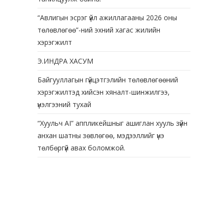
“Авлигын эсрэг үйл ажиллагааны 2026 оны
төлөвлөгөө”-ний эхний хагас жилийн
хэрэгжилт
Э.ИНДРА ХАСУМ
Байгууллагын гүйцэтгэлийн төлөвлөгөөний
хэрэгжилтэд хийсэн хяналт-шинжилгээ,
үнэлгээний тухай
“Хуульч АІ” аппликейшныг ашиглан хууль зүйн
анхан шатны зөвлөгөө, мэдээллийг үнэ
төлбөргүй авах боломжой.