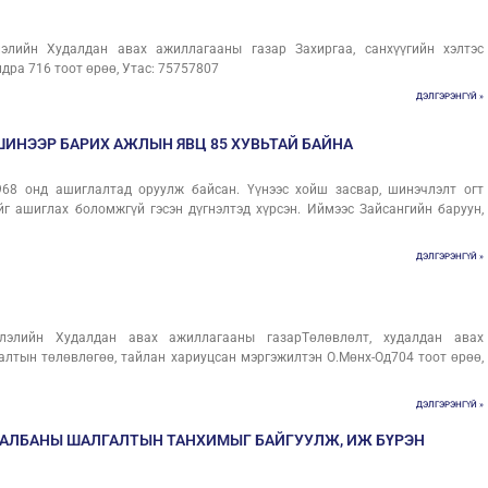
лэлийн Худалдан авах ажиллагааны газар Захиргаа, санхүүгийн хэлтэс
дра 716 тоот өрөө, Утас: 75757807
ДЭЛГЭРЭНГҮЙ »
ШИНЭЭР БАРИХ АЖЛЫН ЯВЦ 85 ХУВЬТАЙ БАЙНА
968 онд ашиглалтад оруулж байсан. Үүнээс хойш засвар, шинэчлэлт огт
йг ашиглах боломжгүй гэсэн дүгнэлтэд хүрсэн. Иймээс Зайсангийн баруун,
ДЭЛГЭРЭНГҮЙ »
слэлийн Худалдан авах ажиллагааны газарТөлөвлөлт, худалдан авах
лтын төлөвлөгөө, тайлан хариуцсан мэргэжилтэн О.Мөнх-Од704 тоот өрөө,
ДЭЛГЭРЭНГҮЙ »
 АЛБАНЫ ШАЛГАЛТЫН ТАНХИМЫГ БАЙГУУЛЖ, ИЖ БҮРЭН