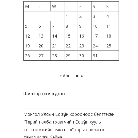
M
T
W
T
F
S
S
1
2
3
4
5
6
7
8
9
10
11
12
13
14
15
16
17
18
19
20
21
22
23
24
25
26
27
28
29
30
31
« Apr
Jun »
Шинээр нэмэгдсэн
Монгол Улсын Ёс зүйн хорооноос бэлтгэсэн
“Төрийн албан хаагчийн Ёс зүйн хууль
тогтоомжийн эмхэтгэл” гарын авлагыг
танилцуулж байна.