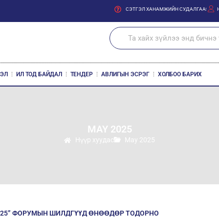
СЭТГЭЛ ХАНАМЖИЙН СУДАЛГАА
ЛЭЛ
ИЛ ТОД БАЙДАЛ
ТЕНДЕР
АВЛИГЫН ЭСРЭГ
ХОЛБОО БАРИХ
MAY 2025
Нүүр хуудас
May 2025
025” ФОРУМЫН ШИЛДГҮҮД ӨНӨӨДӨР ТОДОРНО