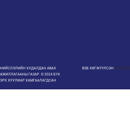
НИЙСЛЭЛИЙН ХУДАЛДАН АВАХ
ВЭБ ХӨГЖҮҮЛСЭН:
EWEB.MN
АЖИЛЛАГААНЫ ГАЗАР. © 2024 БҮХ
ЭРХ ХУУЛИАР ХАМГААЛАГДСАН