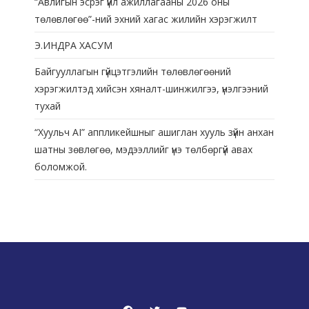
“Авлигын эсрэг үйл ажиллагааны 2026 оны
төлөвлөгөө”-ний эхний хагас жилийн хэрэгжилт
Э.ИНДРА ХАСУМ
Байгууллагын гүйцэтгэлийн төлөвлөгөөний
хэрэгжилтэд хийсэн хяналт-шинжилгээ, үнэлгээний
тухай
“Хуульч АІ” аппликейшныг ашиглан хууль зүйн анхан
шатны зөвлөгөө, мэдээллийг үнэ төлбөргүй авах
боломжой.