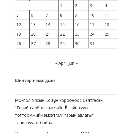
1
2
3
4
5
6
7
8
9
10
11
12
13
14
15
16
17
18
19
20
21
22
23
24
25
26
27
28
29
30
31
« Apr
Jun »
Шинээр нэмэгдсэн
Монгол Улсын Ёс зүйн хорооноос бэлтгэсэн
“Төрийн албан хаагчийн Ёс зүйн хууль
тогтоомжийн эмхэтгэл” гарын авлагыг
танилцуулж байна.