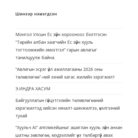
Шинээр нэмэгдсэн
Монгол Улсын Ёс зүйн хорооноос бэлтгэсэн
“Төрийн албан хаагчийн Ёс зүйн хууль
тогтоомжийн эмхэтгэл” гарын авлагыг
танилцуулж байна.
“Авлигын эсрэг үйл ажиллагааны 2026 оны
төлөвлөгөө”-ний эхний хагас жилийн хэрэгжилт
Э.ИНДРА ХАСУМ
Байгууллагын гүйцэтгэлийн төлөвлөгөөний
хэрэгжилтэд хийсэн хяналт-шинжилгээ, үнэлгээний
тухай
“Хуульч АІ” аппликейшныг ашиглан хууль зүйн анхан
шатны зөвлөгөө, мэдээллийг үнэ төлбөргүй авах