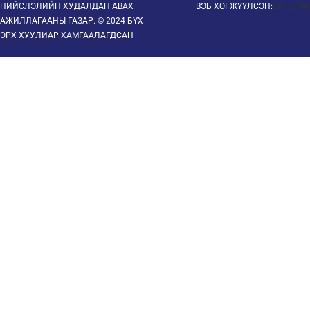
НИЙСЛЭЛИЙН ХУДАЛДАН АВАХ
ВЭБ ХӨГЖҮҮЛСЭН:
EWEB.MN
АЖИЛЛАГААНЫ ГАЗАР. © 2024 БҮХ
ЭРХ ХУУЛИАР ХАМГААЛАГДСАН