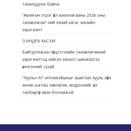
танилцуулж байна.
“Авлигын эсрэг үйл ажиллагааны 2026 оны
төлөвлөгөө”-ний эхний хагас жилийн
хэрэгжилт
Э.ИНДРА ХАСУМ
Байгууллагын гүйцэтгэлийн төлөвлөгөөний
хэрэгжилтэд хийсэн хяналт-шинжилгээ,
үнэлгээний тухай
“Хуульч АІ” аппликейшныг ашиглан хууль зүйн
анхан шатны зөвлөгөө, мэдээллийг үнэ
төлбөргүй авах боломжой.