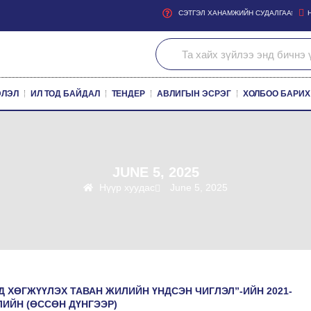
СЭТГЭЛ ХАНАМЖИЙН СУДАЛГАА
ЭЛЭЛ
ИЛ ТОД БАЙДАЛ
ТЕНДЕР
АВЛИГЫН ЭСРЭГ
ХОЛБОО БАРИХ
JUNE 5, 2025
Нүүр хуудас
June 5, 2025
Д ХӨГЖҮҮЛЭХ ТАВАН ЖИЛИЙН ҮНДСЭН ЧИГЛЭЛ”-ИЙН 2021-
ЛИЙН (ӨССӨН ДҮНГЭЭР)