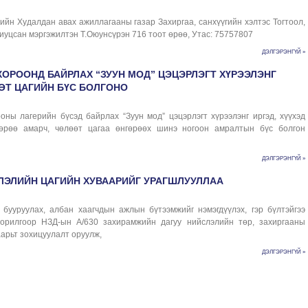
ийн Худалдан авах ажиллагааны газар Захиргаа, санхүүгийн хэлтэс Тогтоол,
уцсан мэргэжилтэн Т.Оюунсүрэн 716 тоот өрөө, Утас: 75757807
ДЭЛГЭРЭНГҮЙ »
 ХОРООНД БАЙРЛАХ “ЗУУН МОД” ЦЭЦЭРЛЭГТ ХҮРЭЭЛЭНГ
ӨТ ЦАГИЙН БҮС БОЛГОНО
оны лагерийн бүсэд байрлах “Зуун мод” цэцэрлэгт хүрээлэнг иргэд, хүүхэд
өөрөө амарч, чөлөөт цагаа өнгөрөөх шинэ ногоон амралтын бүс болгон
ДЭЛГЭРЭНГҮЙ »
ГЛЭЛИЙН ЦАГИЙН ХУВААРИЙГ УРАГШЛУУЛЛАА
бууруулах, албан хаагчдын ажлын бүтээмжийг нэмэгдүүлэх, гэр бүлтэйгээ
зорилгоор НЗД-ын А/630 захирамжийн дагуу нийслэлийн төр, захиргааны
арьт зохицуулалт оруулж,
ДЭЛГЭРЭНГҮЙ »