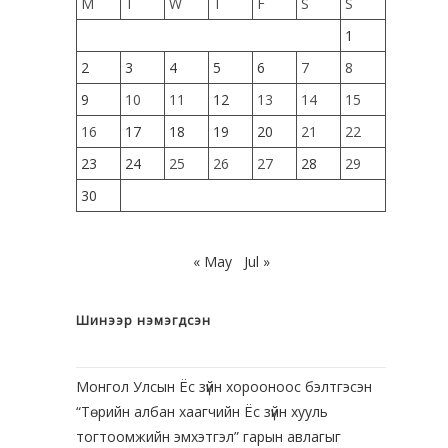
M
T
W
T
F
S
S
1
2
3
4
5
6
7
8
9
10
11
12
13
14
15
16
17
18
19
20
21
22
23
24
25
26
27
28
29
30
« May
Jul »
Шинээр нэмэгдсэн
Монгол Улсын Ёс зүйн хорооноос бэлтгэсэн
“Төрийн албан хаагчийн Ёс зүйн хууль
тогтоомжийн эмхэтгэл” гарын авлагыг