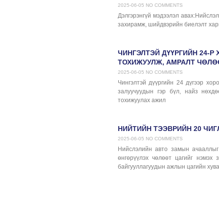
2025-06-05
NO COMMENTS
Дэлгэрэнгүй мэдээлэл авах:Нийслэл
захирамж, шийдвэрийн биелэлт хари
ЧИНГЭЛТЭЙ ДҮҮРГИЙН 24-Р
ТОХИЖУУЛЖ, АМРАЛТ ЧӨЛӨ
2025-06-05
NO COMMENTS
Чингэлтэй дүүргийн 24 дүгээр хоро
залуучуудын гэр бүл, найз нөхд
тохижуулах ажил
НИЙТИЙН ТЭЭВРИЙН 20 ЧИ
2025-06-05
NO COMMENTS
Нийслэлийн авто замын ачааллыг 
өнгөрүүлэх чөлөөт цагийг нэмэх 
байгууллагуудын ажлын цагийн хува