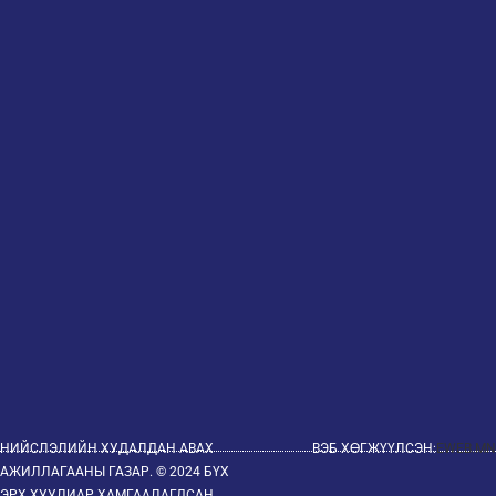
НИЙСЛЭЛИЙН ХУДАЛДАН АВАХ
ВЭБ ХӨГЖҮҮЛСЭН:
EWEB.MN
АЖИЛЛАГААНЫ ГАЗАР. © 2024 БҮХ
ЭРХ ХУУЛИАР ХАМГААЛАГДСАН