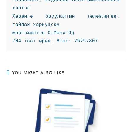
хэлтэс
Хөрөнгө оруулалтын төлөвлөгөө, 
тайлан хариуцсан 
мэргэжилтэн О.Мөнх-Од
704 тоот өрөө, Утас: 75757807
YOU MIGHT ALSO LIKE