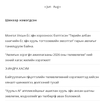
« Jun
Aug »
Шинээр нэмэгдсэн
Монгол Улсын Ёс зүйн хорооноос бэлтгэсэн “Төрийн албан
хаагчийн Ёс зүйн хууль тогтоомжийн эмхэтгэл” гарын авлагыг
танилцуулж байна.
“Авлигын эсрэг үйл ажиллагааны 2026 оны төлөвлөгөө”-ний
эхний хагас жилийн хэрэгжилт
Э.ИНДРА ХАСУМ
Байгууллагын гүйцэтгэлийн төлөвлөгөөний хэрэгжилтэд хийсэн
хяналт-шинжилгээ, үнэлгээний тухай
“Хуульч АІ” аппликейшныг ашиглан хууль зүйн анхан шатны
зөвлөгөө, мэдээллийг үнэ төлбөргүй авах боломжой.