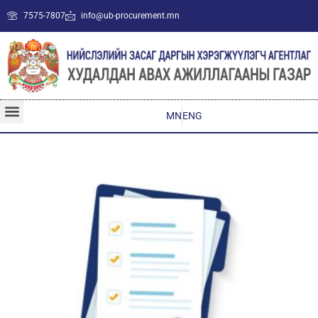
7575-7807
info@ub-procurement.mn
MN
ENG