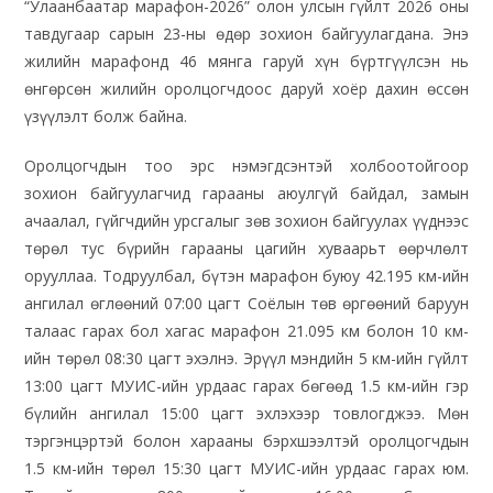
“Улаанбаатар марафон-2026” олон улсын гүйлт 2026 оны
тавдугаар сарын 23-ны өдөр зохион байгуулагдана. Энэ
жилийн марафонд 46 мянга гаруй хүн бүртгүүлсэн нь
өнгөрсөн жилийн оролцогчдоос даруй хоёр дахин өссөн
үзүүлэлт болж байна.
Оролцогчдын тоо эрс нэмэгдсэнтэй холбоотойгоор
зохион байгуулагчид гарааны аюулгүй байдал, замын
ачаалал, гүйгчдийн урсгалыг зөв зохион байгуулах үүднээс
төрөл тус бүрийн гарааны цагийн хуваарьт өөрчлөлт
орууллаа. Тодруулбал, бүтэн марафон буюу 42.195 км-ийн
ангилал өглөөний 07:00 цагт Соёлын төв өргөөний баруун
талаас гарах бол хагас марафон 21.095 км болон 10 км-
ийн төрөл 08:30 цагт эхэлнэ. Эрүүл мэндийн 5 км-ийн гүйлт
13:00 цагт МУИС-ийн урдаас гарах бөгөөд 1.5 км-ийн гэр
бүлийн ангилал 15:00 цагт эхлэхээр товлогджээ. Мөн
тэргэнцэртэй болон харааны бэрхшээлтэй оролцогчдын
1.5 км-ийн төрөл 15:30 цагт МУИС-ийн урдаас гарах юм.