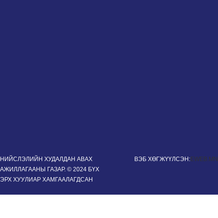
НИЙСЛЭЛИЙН ХУДАЛДАН АВАХ
ВЭБ ХӨГЖҮҮЛСЭН:
EWEB.MN
АЖИЛЛАГААНЫ ГАЗАР. © 2024 БҮХ
ЭРХ ХУУЛИАР ХАМГААЛАГДСАН