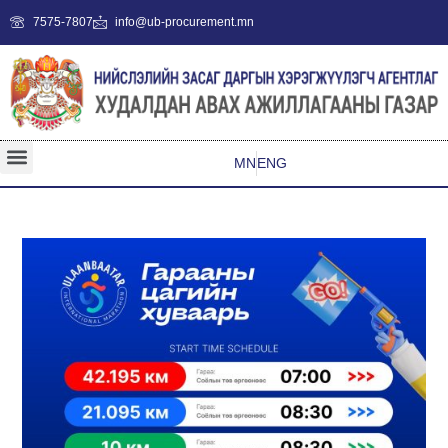
7575-7807
info@ub-procurement.mn
MN
ENG