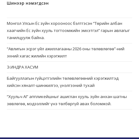
Шинээр нэмэгдсэн
Монгол Улсын Ёс зүйн хорооноос бэлтгэсэн “Төрийн албан
хаагчийн Ёс зүйн хууль тогтоомжийн эмхэтгэл” гарын авлагыг
танилцуулж байна.
“Авлигын эсрэг үйл ажиллагааны 2026 оны төлөвлөгөө”-ний
эхний хагас жилийн хэрэгжилт
Э.ИНДРА ХАСУМ
Байгууллагын гүйцэтгэлийн төлөвлөгөөний хэрэгжилтэд
хийсэн хяналт-шинжилгээ, үнэлгээний тухай
“Хуульч АІ” аппликейшныг ашиглан хууль зүйн анхан шатны
зөвлөгөө, мэдээллийг үнэ төлбөргүй авах боломжой.