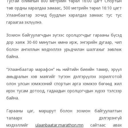
Тусгай олимпын 800 метрийн төрөл 16:00 цагт Спортын
төв ордны харалдаа замаас, 500 метрийн төрөл 16:10 цагт
Улаанбаатар зочид буудлын харалдаа замаас тус тус
гараагаа эхлүүлнэ.
Зохион байгуулагчдын зүгээс оролцогчдыг гарааны бүсэд
дор хаяж 30-60 минутын өмнө ирж, энгэрийн дугаар, чип
болон ангиллын мэдээллээ урьдчилан шалгахыг зөвлөж
байна.
“Улаанбаатар марафон” нь нийтийн биеийн тамир, эрүүл
амьдралын хэв маягийг түгээн дэлгэрүүлэх зорилготой
олон улсын хэмжээний спортын арга хэмжээ бөгөөд жил
ирэх тусам дотоод, гадаадын оролцогчдын хүрээ тэлсээр
байна.
Гарааны цаг, маршрут болон зохион байгуулалтын
талаарх дэлгэрэнгүй
мэдээллийг
ulaanbaatar.marathon.mn
сайтаас авах