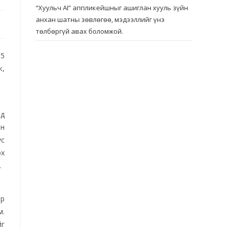
“Хуульч АІ” аппликейшныг ашиглан хууль зүйн
анхан шатны зөвлөгөө, мэдээллийг үнэ
төлбөргүй авах боломжой.
15
ж,
нд
йн
ус
эх
.
эр
м.
йг