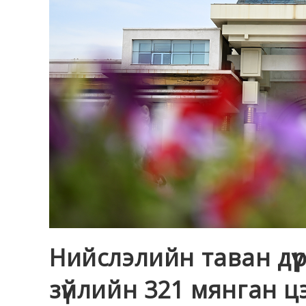
Нийслэлийн таван дүү
зүйлийн 321 мянган ц