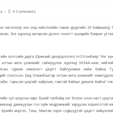
ээ
0 Comments
х чиглэлээр энэ онд нийслэлийн таван дүүргийн 20 байршилд 
өсөн. Энэ хүрээнд өнгөрсөн долоо хоногт хүүхдийн баярыг угта
йн хэлтсийн дарга (Ерөнхий дендорлогич) Н.Отгонбаяр “Нэг хү
, хотын өнгө үзэмжийг сайжруулах хүрээнд УБЗАА-наас нийти
лсан, гурван хэмжээст цэцэгт байгууламж хийж байна. Т
дийг сонгосон. Бид Улаанбаатар хотын өнгө үзэмжийг нэмэгдүүл
айж, тарьсан цэцгийг хайрлаж, гамтай байхыг уриалж байна” гэв
ийн сул шороон хөрс бүхий талбайд нэг болон олон наст цэцгэ
ламжаар дамжуулан гоо зүйн мэдрэмжийг харуулах зорилготой ю
 Эрхийн мэргэн, Тахь, Мөнгөн зэрэг сэдвүүдтэй цэцэгт хийцлэли