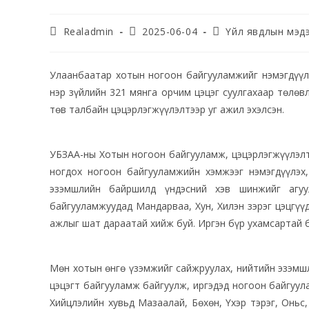
Realadmin
2025-06-04
Үйл явдлын мэд
Улаанбаатар хотын ногоон байгууламжийг нэмэгдүүлэ
нэр зүйлийн 321 мянга орчим цэцэг суулгахаар төлөвл
төв талбайн цэцэрлэгжүүлэлтээр уг ажил эхэлсэн.
УБЗАА-ны Хотын ногоон байгууламж, цэцэрлэгжүүлэлти
ногдох ногоон байгууламжийн хэмжээг нэмэгдүүлэх
эзэмшлийн байршилд үндэсний хэв шинжийг агуу
байгууламжуудад Мандарваа, Хун, Хилэн зэрэг цэцгүү
ажлыг шат дараатай хийж буй. Иргэн бүр ухамсартай б
Мөн хотын өнгө үзэмжийг сайжруулах, нийтийн эзэмшл
цэцэгт байгууламж байгуулж, иргэдэд ногоон байгуу
Хийцлэлийн хувьд Мазаалай, Бөхөн, Үхэр тэрэг, Оньс,