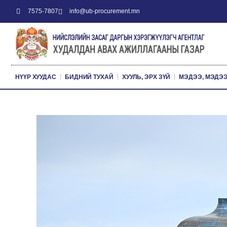
7575-7807
info@ub-procurement.mn
НҮҮР ХУУДАС
БИДНИЙ ТУХАЙ
ХУУЛЬ, ЭРХ ЗҮЙ
МЭДЭЭ, МЭДЭ