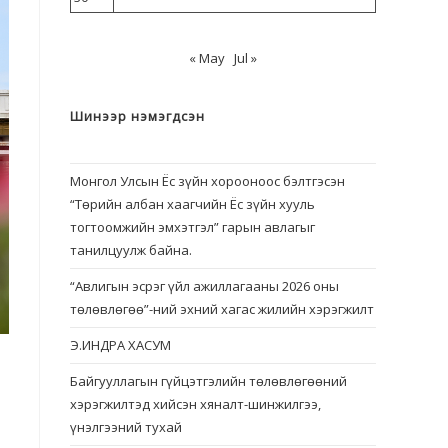
« May
Jul »
Шинээр нэмэгдсэн
Монгол Улсын Ёс зүйн хорооноос бэлтгэсэн
“Төрийн албан хаагчийн Ёс зүйн хууль
тогтоомжийн эмхэтгэл” гарын авлагыг
танилцуулж байна.
“Авлигын эсрэг үйл ажиллагааны 2026 оны
төлөвлөгөө”-ний эхний хагас жилийн хэрэгжилт
Э.ИНДРА ХАСУМ
Байгууллагын гүйцэтгэлийн төлөвлөгөөний
хэрэгжилтэд хийсэн хяналт-шинжилгээ,
үнэлгээний тухай