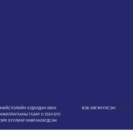
НИЙСЛЭЛИЙН ХУДАЛДАН АВАХ
ВЭБ ХӨГЖҮҮЛСЭН:
EWEB.MN
АЖИЛЛАГААНЫ ГАЗАР. © 2024 БҮХ
ЭРХ ХУУЛИАР ХАМГААЛАГДСАН