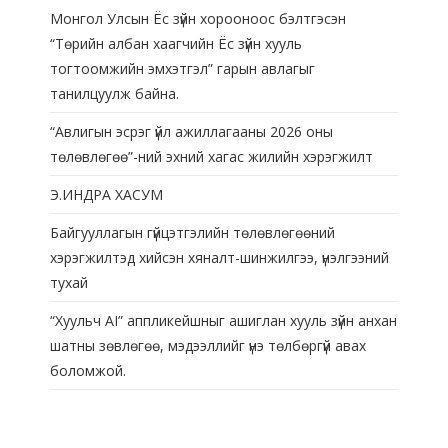
Монгол Улсын Ёс зүйн хорооноос бэлтгэсэн
“Төрийн албан хаагчийн Ёс зүйн хууль
тогтоомжийн эмхэтгэл” гарын авлагыг
танилцуулж байна.
“Авлигын эсрэг үйл ажиллагааны 2026 оны
төлөвлөгөө”-ний эхний хагас жилийн хэрэгжилт
Э.ИНДРА ХАСУМ
Байгууллагын гүйцэтгэлийн төлөвлөгөөний
хэрэгжилтэд хийсэн хяналт-шинжилгээ, үнэлгээний
тухай
“Хуульч АІ” аппликейшныг ашиглан хууль зүйн анхан
шатны зөвлөгөө, мэдээллийг үнэ төлбөргүй авах
боломжой.