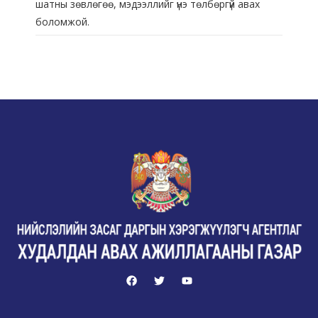
шатны зөвлөгөө, мэдээллийг үнэ төлбөргүй авах
боломжой.