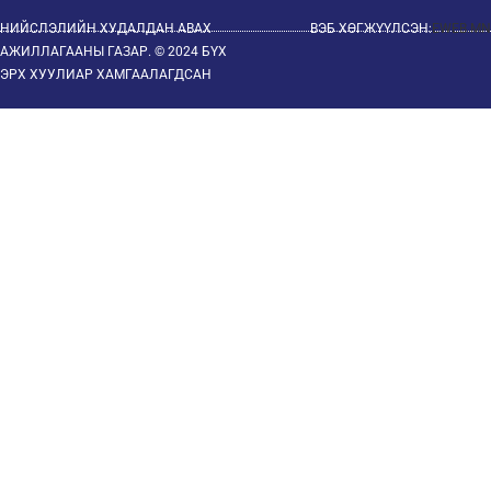
НИЙСЛЭЛИЙН ХУДАЛДАН АВАХ
ВЭБ ХӨГЖҮҮЛСЭН:
EWEB.MN
АЖИЛЛАГААНЫ ГАЗАР. © 2024 БҮХ
ЭРХ ХУУЛИАР ХАМГААЛАГДСАН