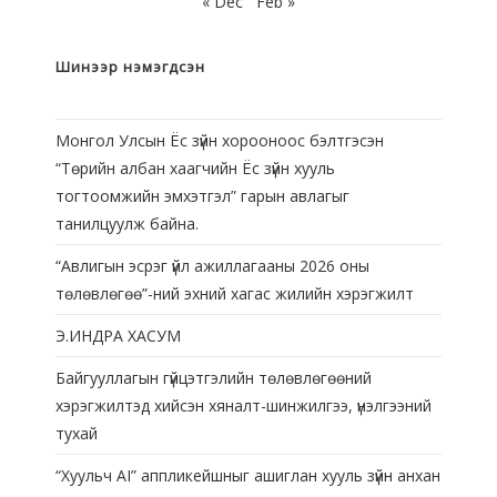
« Dec
Feb »
Шинээр нэмэгдсэн
Монгол Улсын Ёс зүйн хорооноос бэлтгэсэн
“Төрийн албан хаагчийн Ёс зүйн хууль
тогтоомжийн эмхэтгэл” гарын авлагыг
танилцуулж байна.
“Авлигын эсрэг үйл ажиллагааны 2026 оны
төлөвлөгөө”-ний эхний хагас жилийн хэрэгжилт
Э.ИНДРА ХАСУМ
Байгууллагын гүйцэтгэлийн төлөвлөгөөний
хэрэгжилтэд хийсэн хяналт-шинжилгээ, үнэлгээний
тухай
“Хуульч АІ” аппликейшныг ашиглан хууль зүйн анхан