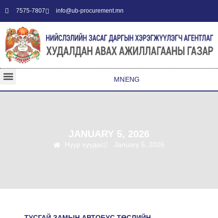
7575-7807
info@ub-procurement.mn
MN
ENG
JANUARY 5, 2026
Нүүр хуудас
January 5, 2026
ТУСГАЙ ЗАМЫН АВТОБУС ТӨСЛИЙН