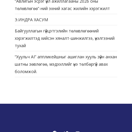
“Авлигын эсрэг үйл ажиллагааны 2026 оны
төлөвлөгөө”-ний эхний хагас жилийн хэрэгжилт
Э.ИНДРА ХАСУМ
Байгууллагын гүйцэтгэлийн төлөвлөгөөний
хэрэгжилтэд хийсэн хяналт-шинжилгээ, үнэлгээний
тухай
“Хуульч АІ” аппликейшныг ашиглан хууль зүйн анхан
шатны зөвлөгөө, мэдээллийг үнэ төлбөргүй авах
боломжой.