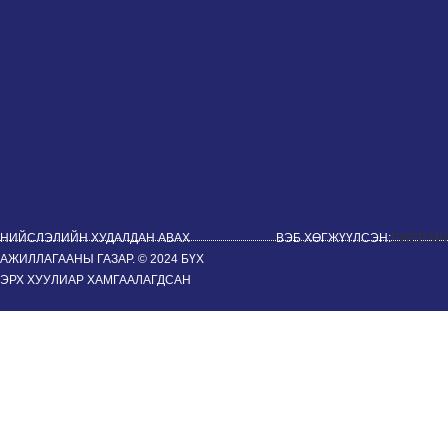
НИЙСЛЭЛИЙН ХУДАЛДАН АВАХ
ВЭБ ХӨГЖҮҮЛСЭН:
EWEB.MN
АЖИЛЛАГААНЫ ГАЗАР. © 2024 БҮХ
ЭРХ ХУУЛИАР ХАМГААЛАГДСАН