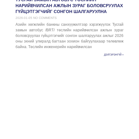
НАРИЙВЧИЛСАН АЖЛЫН ЗУРАГ БОЛОВСРУУЛАХ
ГҮЙЦЭТГЭГЧИЙГ СОНГОН ШАЛГАРУУЛНА
2026-01-05
NO COMMENTS
Азийн хөгжлийн банкны санхүүжилтээр хэрэгжүүлэх Тусгай
замын автобус /BRT/ төслийн нарийвчилсан ажлын зураг
боловсруулах гүйцэтгэгчийг сонгон шалгаруулах ажлыг 2026
оны эхний улиралд багтаан зохион байгуулахаар төлөвлөж
байна. Төслийн инженерийн нарийвчилсан
ДЭЛГЭРЭНГҮЙ »
“УЛА
ТРА
ТӨС
ХЭР
ЗУС
БҮС
СҮХ
ТАЛБ
29 М
ЗОР
2026-0
COMME
Нийсл