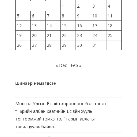
1
2
3
4
5
6
7
8
9
10
11
12
13
14
15
16
17
18
19
20
21
22
23
24
25
26
27
28
29
30
31
« Dec
Feb »
Шинээр нэмэгдсэн
Монгол Улсын Ёс зүйн хорооноос бэлтгэсэн
“Төрийн албан хаагчийн Ёс зүйн хууль
тогтоомжийн эмхэтгэл” гарын авлагыг
танилцуулж байна.