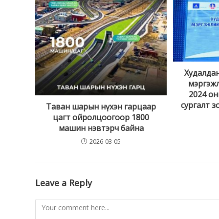
Худалда
мэргэжл
2024 он
сургалт з
Таван шарын нүхэн гарцаар
цагт ойролцоогоор 1800
машин нэвтэрч байна
2026-03-05
Leave a Reply