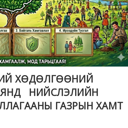
НИЙ ХӨДӨЛГӨӨНИЙ
 АЯНД НИЙСЛЭЛИЙН
ЛЛАГААНЫ ГАЗРЫН ХАМТ