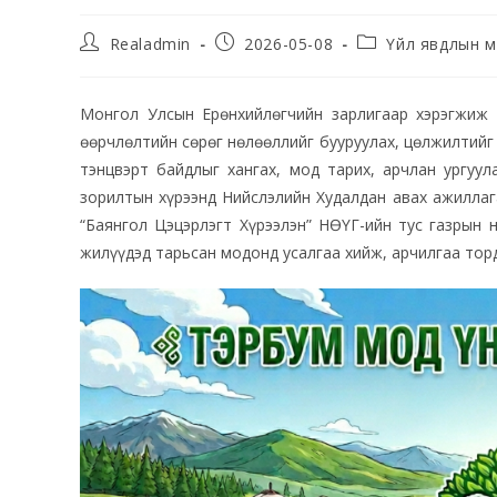
Realadmin
2026-05-08
Үйл явдлын м
Монгол Улсын Ерөнхийлөгчийн зарлигаар хэрэгжиж 
өөрчлөлтийн сөрөг нөлөөллийг бууруулах, цөлжилтийг 
тэнцвэрт байдлыг хангах, мод тарих, арчлан ургуул
зорилтын хүрээнд Нийслэлийн Худалдан авах ажиллаг
“Баянгол Цэцэрлэгт Хүрээлэн” НӨҮГ-ийн тус газрын 
жилүүдэд тарьсан модонд усалгаа хийж, арчилгаа тор