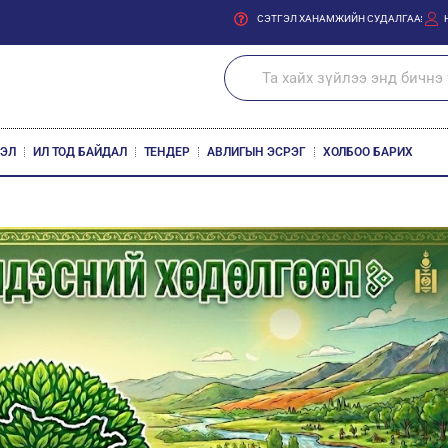
СЭТГЭЛ ХАНАМЖИЙН СУДАЛГАА
ЛЭЛ
ИЛ ТОД БАЙДАЛ
ТЕНДЕР
АВЛИГЫН ЭСРЭГ
ХОЛБОО БАРИХ