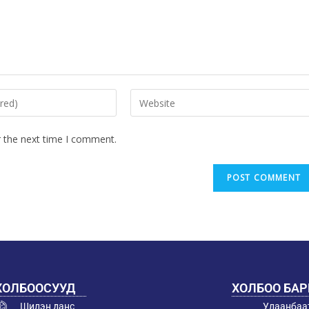
r the next time I comment.
ХОЛБООСУУД
ХОЛБОО БА
Шилэн данс
Улаанбаат