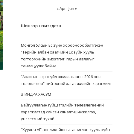
« Apr
Jun »
Шинээр нэмэгдсэн
Монгол Улсын Ёс зүйн хорооноос бэлтгэсэн
“Төрийн албан хаагчийн Ёс зүйн хууль
тогтоомжийн эмхэтгэл” гарын авлагыг
танилцуулж байна.
“Авлигын эсрэг үйл ажиллагааны 2026 оны
төлөвлөгөө”-ний эхний хагас жилийн хэрэгжилт
Э.ИНДРА ХАСУМ
Байгууллагын гүйцэтгэлийн төлөвлөгөөний
хэрэгжилтэд хийсэн хяналт-шинжилгээ,
үнэлгээний тухай
“Хуульч АІ” аппликейшныг ашиглан хууль зүйн