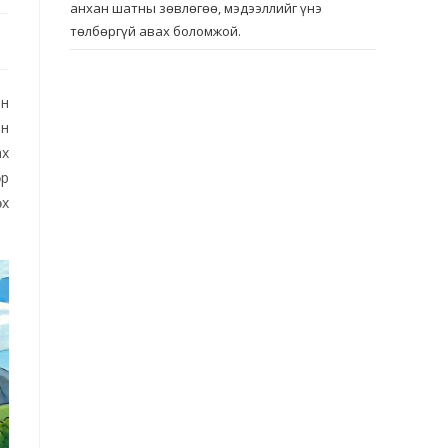
анхан шатны зөвлөгөө, мэдээллийг үнэ
төлбөргүй авах боломжой.
ын
йн
ах
өр
өх