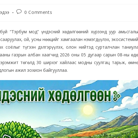
эдээ
0 Comments
буй “Тэрбум мод” үндэсний хөдөлгөөний хүрээнд уур амьсгал
сааруулах, ой, усны нөөцийг хамгаалан нэмэгдүүлэх, экосистеми
ах соёлыг түгээн дэлгэрүүлэх, олон нийтэд сурталчлан таниул
ааны газрын албан хаагчид 2026 оны 05 дугаар сарын 08-ны өд
нэрэмжит төгөлд 30 ширхэг хайлаас модны суулгац тарьж, өмн
длогын ажил зохион байгууллаа.