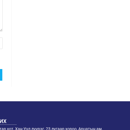
РИХ
ар хот, Хан-Уул дүүрэг, 23 дугаар хороо, Арцатын ам,