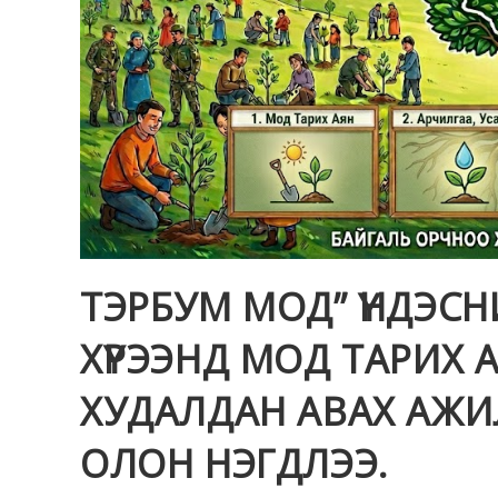
ТЭРБУМ МОД” ҮНДЭС
ХҮРЭЭНД МОД ТАРИХ
ХУДАЛДАН АВАХ АЖИ
ОЛОН НЭГДЛЭЭ.