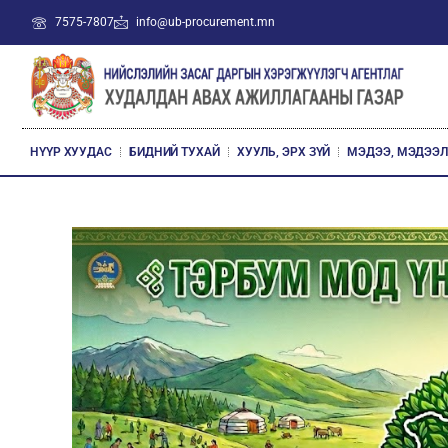
7575-7807
info@ub-procurement.mn
НҮҮР ХУУДАС
БИДНИЙ ТУХАЙ
ХУУЛЬ, ЭРХ ЗҮЙ
МЭДЭЭ, МЭДЭЭ