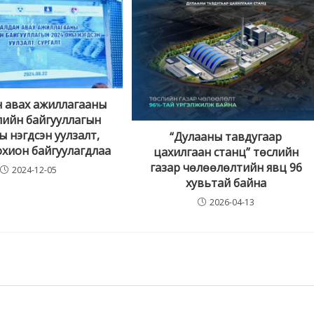
н авах ажиллагааны
ийн байгууллагын
ы нэгдсэн уулзалт,
“Дулааны тавдугаар
охион байгуулагдлаа
цахилгаан станц” төслийн
газар чөлөөлөлтийн явц 96
2024-12-05
хувьтай байна
2026-04-13