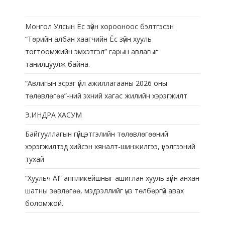
Монгол Улсын Ёс зүйн хорооноос бэлтгэсэн
“Төрийн албан хаагчийн Ёс зүйн хууль
тогтоомжийн эмхэтгэл” гарын авлагыг
танилцуулж байна.
“Авлигын эсрэг үйл ажиллагааны 2026 оны
төлөвлөгөө”-ний эхний хагас жилийн хэрэгжилт
Э.ИНДРА ХАСУМ
Байгууллагын гүйцэтгэлийн төлөвлөгөөний
хэрэгжилтэд хийсэн хяналт-шинжилгээ, үнэлгээний
тухай
“Хуульч АІ” аппликейшныг ашиглан хууль зүйн анхан
шатны зөвлөгөө, мэдээллийг үнэ төлбөргүй авах
боломжой.