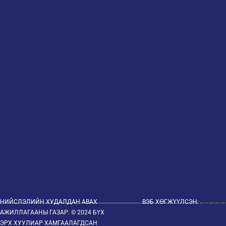
НИЙСЛЭЛИЙН ХУДАЛДАН АВАХ
ВЭБ ХӨГЖҮҮЛСЭН:
EWEB.MN
АЖИЛЛАГААНЫ ГАЗАР. © 2024 БҮХ
ЭРХ ХУУЛИАР ХАМГААЛАГДСАН