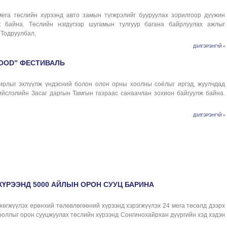
мега төслийн хүрээнд авто замын түгжрэлийг бууруулах зорилгоор дүүжин
ж байна. Төслийн нэгдүгээр шугамын тулгуур багана байрлуулах ажлыг
 Тодруулбал,
ДЭЛГЭРЭНГҮЙ »
FOOD” ФЕСТИВАЛЬ
рлыг эхлүүлж үндэсний болон олон орны хоолны соёлыг иргэд, жуулчдад
ийслэлийн Засаг даргын Тамгын газраас санаачлан зохион байгуулж байна.
ДЭЛГЭРЭНГҮЙ »
ҮРЭЭНД 5000 АЙЛЫН ОРОН СУУЦ БАРИНА
хөгжүүлэх ерөнхий төлөвлөгөөний хүрээнд хэрэгжүүлэх 24 мега төсөлд дээрх
рооллыг орон сууцжуулах төслийн хүрээнд Сонгинохайрхан дүүргийн хэд хэдэн