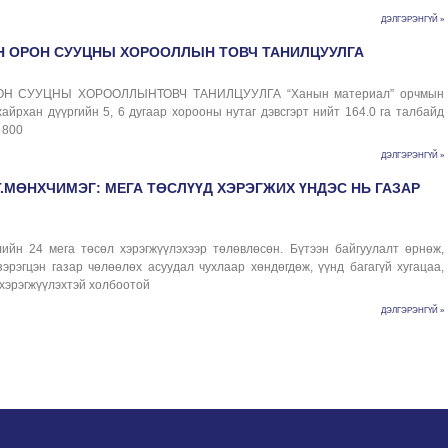
ДЭЛГЭРЭНГҮЙ »
 ОРОН СУУЦНЫ ХОРООЛЛЫН ТОВЧ ТАНИЛЦУУЛГА
Н СУУЦНЫ ХОРООЛЛЫНТОВЧ ТАНИЛЦУУЛГА “Ханын материал” орчмын
йрхан дүүргийн 5, 6 дугаар хорооны нутаг дэвсгэрт нийт 164.0 га талбайд
 800
ДЭЛГЭРЭНГҮЙ »
.МӨНХЧИМЭГ: МЕГА ТӨСЛҮҮД ХЭРЭГЖИХ ҮНДЭС НЬ ГАЗАР
ийн 24 мега төсөл хэрэгжүүлэхээр төлөвлөсөн. Бүтээн байгуулалт өрнөж,
эрэгцэн газар чөлөөлөх асуудал чухлаар хөндөгдөж, үүнд багагүй хугацаа,
 хэрэгжүүлэхтэй холбоотой
ДЭЛГЭРЭНГҮЙ »