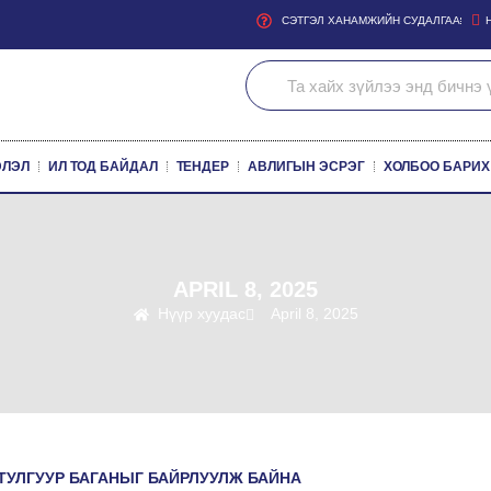
СЭТГЭЛ ХАНАМЖИЙН СУДАЛГАА
ЭЛЭЛ
ИЛ ТОД БАЙДАЛ
ТЕНДЕР
АВЛИГЫН ЭСРЭГ
ХОЛБОО БАРИХ
APRIL 8, 2025
Нүүр хуудас
April 8, 2025
ТУЛГУУР БАГАНЫГ БАЙРЛУУЛЖ БАЙНА