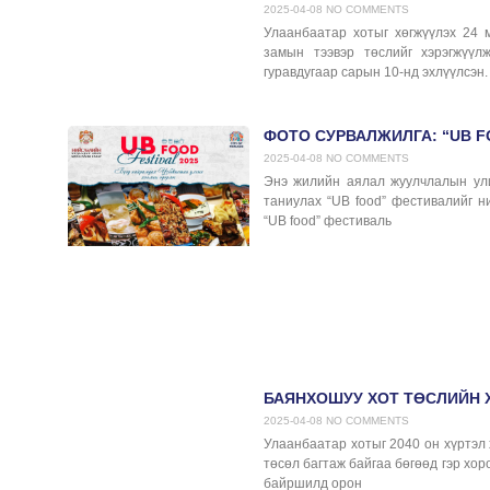
2025-04-08
NO COMMENTS
Улаанбаатар хотыг хөгжүүлэх 24 
замын тээвэр төслийг хэрэгжүүл
гуравдугаар сарын 10-нд эхлүүлсэн.
ФОТО СУРВАЛЖИЛГА: “UB 
2025-04-08
NO COMMENTS
Энэ жилийн аялал жуулчлалын ули
таниулах “UB food” фестивалийг н
“UB food” фестиваль
БАЯНХОШУУ ХОТ ТӨСЛИЙН Х
2025-04-08
NO COMMENTS
Улаанбаатар хотыг 2040 он хүртэл 
төсөл багтаж байгаа бөгөөд гэр хо
байршилд орон