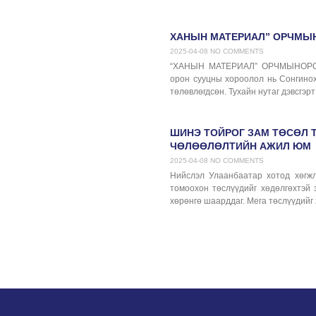
ХАНЫН МАТЕРИАЛ” ОРЧМЫН
2025-04-08
NO COMMENTS
“ХАНЫН МАТЕРИАЛ” ОРЧМЫНОРО
орон сууцны хороолол нь Сонгиноха
төлөвлөгдсөн. Тухайн нутаг дэвсгэрт
ШИНЭ ТОЙРОГ ЗАМ ТӨСӨЛ Т
ЧӨЛӨӨЛӨЛТИЙН АЖИЛ ЮМ
2025-04-08
NO COMMENTS
Нийслэл Улаанбаатар хотод хөгжл
томоохон төслүүдийг хөдөлгөхтэй з
хөрөнгө шаарддаг. Мега төслүүдийг