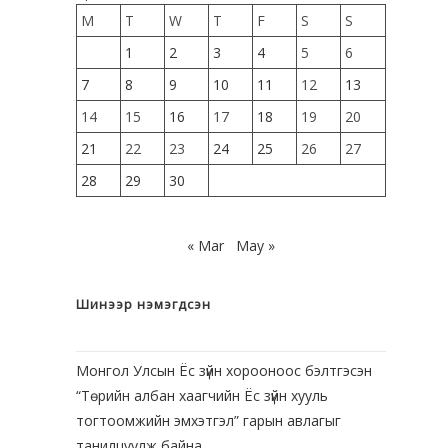
M
T
W
T
F
S
S
1
2
3
4
5
6
7
8
9
10
11
12
13
14
15
16
17
18
19
20
21
22
23
24
25
26
27
28
29
30
« Mar
May »
Шинээр нэмэгдсэн
Монгол Улсын Ёс зүйн хорооноос бэлтгэсэн
“Төрийн албан хаагчийн Ёс зүйн хууль
тогтоомжийн эмхэтгэл” гарын авлагыг
танилцуулж байна.