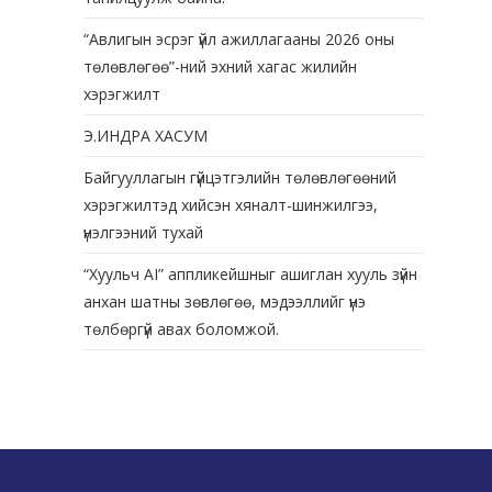
“Авлигын эсрэг үйл ажиллагааны 2026 оны
төлөвлөгөө”-ний эхний хагас жилийн
хэрэгжилт
Э.ИНДРА ХАСУМ
Байгууллагын гүйцэтгэлийн төлөвлөгөөний
хэрэгжилтэд хийсэн хяналт-шинжилгээ,
үнэлгээний тухай
“Хуульч АІ” аппликейшныг ашиглан хууль зүйн
анхан шатны зөвлөгөө, мэдээллийг үнэ
төлбөргүй авах боломжой.