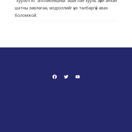
“Хуульч АІ” аппликейшныг ашиглан хууль зүйн анхан
шатны зөвлөгөө, мэдээллийг үнэ төлбөргүй авах
боломжой.