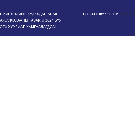
НИЙСЛЭЛИЙН ХУДАЛДАН АВАХ
ВЭБ ХӨГЖҮҮЛСЭН:
EWEB.MN
АЖИЛЛАГААНЫ ГАЗАР. © 2024 БҮХ
ЭРХ ХУУЛИАР ХАМГААЛАГДСАН