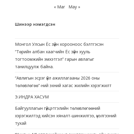
« Mar
May »
Шинээр нэмэгдсэн
Монгол Улсын Ёс зүйн хорооноос бэлтгэсэн
“Төрийн албан хаагчийн Ёс зүйн хууль
тогтоомжийн эмхэтгэл” гарын авлагыг
танилцуулж байна.
“Авлигын эсрэг үйл ажиллагааны 2026 оны
төлөвлөгөө”-ний эхний хагас жилийн хэрэгжилт
Э.ИНДРА ХАСУМ
Байгууллагын гүйцэтгэлийн төлөвлөгөөний
хэрэгжилтэд хийсэн хяналт-шинжилгээ, үнэлгээний
тухай