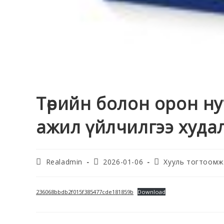
Төрийн болон орон нут
ажил үйлчилгээ худал
Realadmin
2026-01-06
Хууль тогтоомж
236068bbdb2f015f385477cde181859b
Download