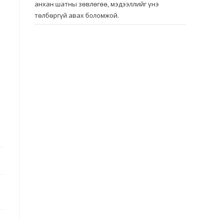
анхан шатны зөвлөгөө, мэдээллийг үнэ
төлбөргүй авах боломжой.
а