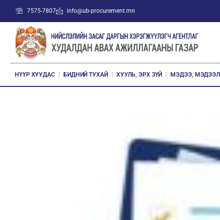
7575-7807
info@ub-procurement.mn
НҮҮР ХУУДАС
БИДНИЙ ТУХАЙ
ХУУЛЬ, ЭРХ ЗҮЙ
МЭДЭЭ, МЭДЭЭ