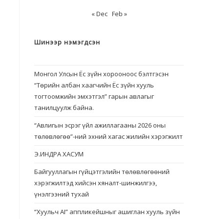
« Dec
Feb »
Шинээр нэмэгдсэн
Монгол Улсын Ёс зүйн хорооноос бэлтгэсэн
“Төрийн албан хаагчийн Ёс зүйн хууль
тогтоомжийн эмхэтгэл” гарын авлагыг
танилцуулж байна.
“Авлигын эсрэг үйл ажиллагааны 2026 оны
төлөвлөгөө”-ний эхний хагас жилийн хэрэгжилт
Э.ИНДРА ХАСУМ
Байгууллагын гүйцэтгэлийн төлөвлөгөөний
хэрэгжилтэд хийсэн хяналт-шинжилгээ,
үнэлгээний тухай
“Хуульч АІ” аппликейшныг ашиглан хууль зүйн