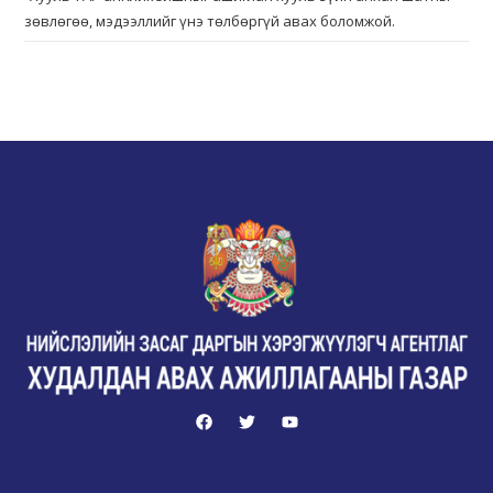
зөвлөгөө, мэдээллийг үнэ төлбөргүй авах боломжой.