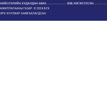
НИЙСЛЭЛИЙН ХУДАЛДАН АВАХ
ВЭБ ХӨГЖҮҮЛСЭН:
EWEB.MN
АЖИЛЛАГААНЫ ГАЗАР. © 2024 БҮХ
ЭРХ ХУУЛИАР ХАМГААЛАГДСАН