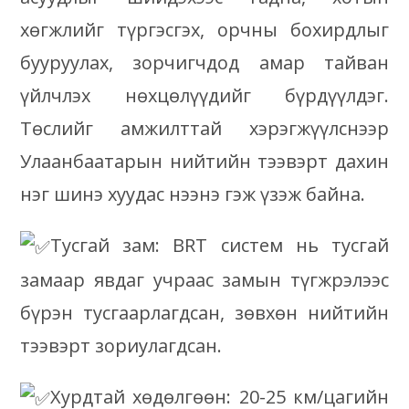
хөгжлийг түргэсгэх, орчны бохирдлыг
бууруулах, зорчигчдод амар тайван
үйлчлэх нөхцөлүүдийг бүрдүүлдэг.
Төслийг амжилттай хэрэгжүүлснээр
Улаанбаатарын нийтийн тээвэрт дахин
нэг шинэ хуудас нээнэ гэж үзэж байна.
Тусгай зам: BRT систем нь тусгай
замаар явдаг учраас замын түгжрэлээс
бүрэн тусгаарлагдсан, зөвхөн нийтийн
тээвэрт зориулагдсан.
Хурдтай хөдөлгөөн: 20-25 км/цагийн