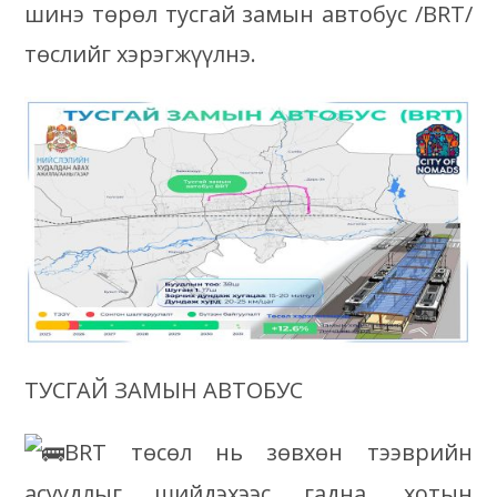
шинэ төрөл тусгай замын автобус /BRT/
төслийг хэрэгжүүлнэ.
ТУСГАЙ ЗАМЫН АВТОБУС
BRT төсөл нь зөвхөн тээврийн
асуудлыг шийдэхээс гадна, хотын