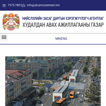
7575-7807
info@ub-procurement.mn
MN
ENG