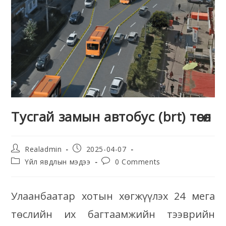
Тусгай замын автобус (brt) төсөл
Realadmin
2025-04-07
Үйл явдлын мэдээ
0 Comments
Улаанбаатар хотын хөгжүүлэх 24 мега
төслийн их багтаамжийн тээврийн