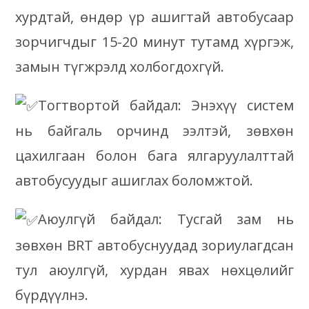
хурдтай, өндөр үр ашигтай автобусаар
зорчигчдыг 15-20 минут тутамд хүргэж,
замын түгжрэлд холбогдохгүй.
Тогтвортой байдал: Энэхүү систем
нь байгаль орчинд ээлтэй, зөвхөн
цахилгаан болон бага ялгаруулалттай
автобусуудыг ашиглах боломжтой.
Аюулгүй байдал: Тусгай зам нь
зөвхөн BRT автобуснуудад зориулагдсан
тул аюулгүй, хурдан явах нөхцөлийг
бүрдүүлнэ.