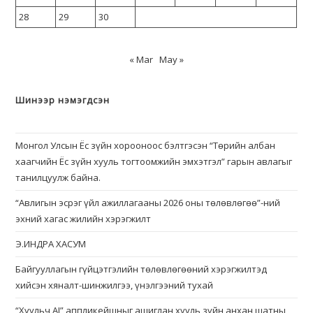
28
29
30
« Mar
May »
Шинээр нэмэгдсэн
Монгол Улсын Ёс зүйн хорооноос бэлтгэсэн “Төрийн албан
хаагчийн Ёс зүйн хууль тогтоомжийн эмхэтгэл” гарын авлагыг
танилцуулж байна.
“Авлигын эсрэг үйл ажиллагааны 2026 оны төлөвлөгөө”-ний
эхний хагас жилийн хэрэгжилт
Э.ИНДРА ХАСУМ
Байгууллагын гүйцэтгэлийн төлөвлөгөөний хэрэгжилтэд
хийсэн хяналт-шинжилгээ, үнэлгээний тухай
“Хуульч АІ” аппликейшныг ашиглан хууль зүйн анхан шатны