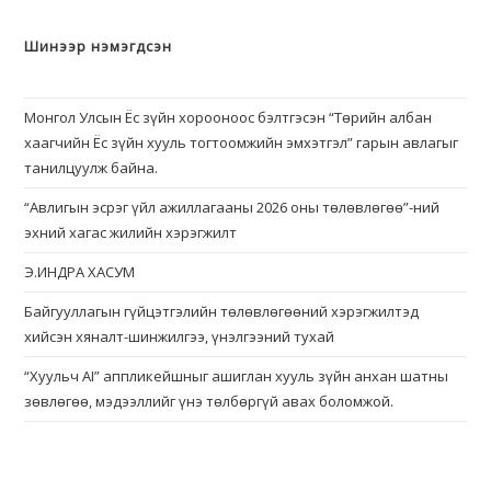
Шинээр нэмэгдсэн
Монгол Улсын Ёс зүйн хорооноос бэлтгэсэн “Төрийн албан
хаагчийн Ёс зүйн хууль тогтоомжийн эмхэтгэл” гарын авлагыг
танилцуулж байна.
“Авлигын эсрэг үйл ажиллагааны 2026 оны төлөвлөгөө”-ний
эхний хагас жилийн хэрэгжилт
Э.ИНДРА ХАСУМ
Байгууллагын гүйцэтгэлийн төлөвлөгөөний хэрэгжилтэд
хийсэн хяналт-шинжилгээ, үнэлгээний тухай
“Хуульч АІ” аппликейшныг ашиглан хууль зүйн анхан шатны
зөвлөгөө, мэдээллийг үнэ төлбөргүй авах боломжой.