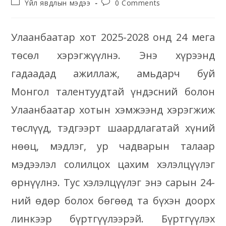
Үйл явдлын мэдээ
0 Comments
Улаанбаатар хот 2025-2028 онд 24 мега
төсөл хэрэгжүүлнэ. Энэ хүрээнд
гадаадад ажиллаж, амьдарч буй
Монгол талентуудтай үндэсний болон
Улаанбаатар хотын хэмжээнд хэрэгжиж
төслүүд, тэдгээрт шаардлагатай хүний
нөөц, мэдлэг, ур чадварын талаар
мэдээлэл солилцох цахим хэлэлцүүлэг
өрнүүлнэ. Тус хэлэлцүүлэг энэ сарын 24-
ний өдөр болох бөгөөд та бүхэн доорх
линкээр бүртгүүлээрэй. Бүртгүүлэх