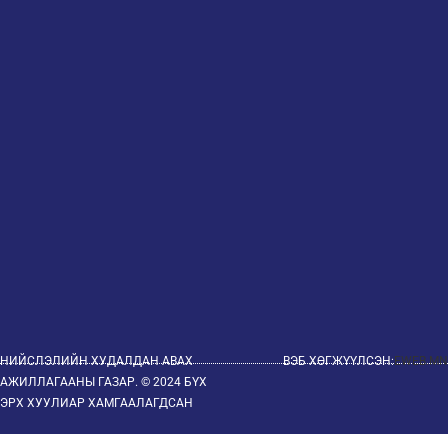
НИЙСЛЭЛИЙН ХУДАЛДАН АВАХ
ВЭБ ХӨГЖҮҮЛСЭН:
EWEB.MN
АЖИЛЛАГААНЫ ГАЗАР. © 2024 БҮХ
ЭРХ ХУУЛИАР ХАМГААЛАГДСАН