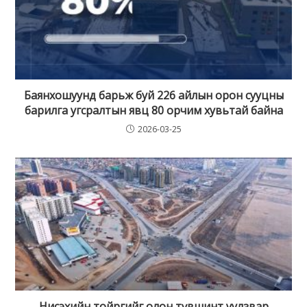
Баянхошуунд барьж буй 226 айлын орон сууцны
барилга угсралтын явц 80 орчим хувьтай байна
2026-03-25
Нисэхийн тойргийг олон түвшинт уулзвар