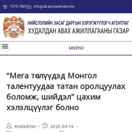
7575-7807
info@ub-procurement.mn
MN
ENG
“Мега төслүүдэд Монгол
талентуудаа татан оролцуулах
боломж, шийдэл” цахим
хэлэлцүүлэг болно
Realadmin
2025-04-16