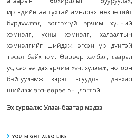
агаарын бохирдлыг бууруулах,
иргэдийн ая тухтай амьдрах нөхцөлийг
бүрдүүлээд зогсохгүй эрчим хүчний
хэмнэлт, усны хэмнэлт, халаалтын
хэмнэлтийг шийдэж өгсөн үр дүнтэй
төсөл байх юм. Өөрөөр хэлбэл, саарал
ус, сэргээгдэх эрчим хүч, хүлэмж, ногоон
байгууламж зэрэг асуудлыг давхар
шийдэж өгснөөрөө онцлогтой.
Эх сурвалж: Улаанбаатар мэдээ
YOU MIGHT ALSO LIKE