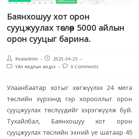
Баянхошуу хот орон
сууцжуулах төслөөр 5000 айлын
орон сууцыг барина.
Realadmin
2025-04-25
Үйл явдлын мэдээ
0 Comments
Улаанбаатар хотыг хөгжүүлэх 24 мега
төслийн хүрээнд гэр хорооллыг орон
сууцжуулах төслүүдийг хэрэгжүүлж буй.
Тухайлбал, Баянхошуу хот орон
сууцжуулах төслийн эхний үе шатаар 45