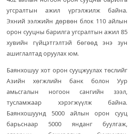
угсралтын ажил үргэлжилж байна.
Эхний ээлжийн дөрвөн блок 110 айлын
орон сууцны барилга угсралтын ажил 85
хувийн гүйцэтгэлтэй бөгөөд энэ зун
ашиглалтад оруулах юм.
Баянхошуу хот орон сууцжуулах төслийг
Азийн хөгжлийн банк болон Уур
амьсгалын ногоон сангийн зээл,
тусламжаар хэрэгжүүлж байна.
Баянхошуунд 5000 айлын орон сууц
барьснаар 5000 янданг буулгаж,