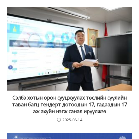
Сэлбэ хотын орон сууцжуулах төслийн сүүлийн
таван багц тендерт дотоодын 17, гадаадын 17
аж ахуйн нэгж санал ирүүлжээ
2025-08-14