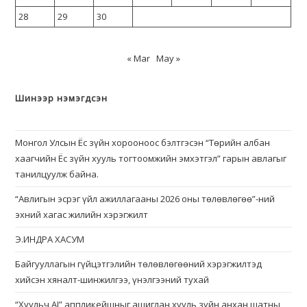
28
29
30
« Mar
May »
Шинээр нэмэгдсэн
Монгол Улсын Ёс зүйн хорооноос бэлтгэсэн “Төрийн албан
хаагчийн Ёс зүйн хууль тогтоомжийн эмхэтгэл” гарын авлагыг
танилцуулж байна.
“Авлигын эсрэг үйл ажиллагааны 2026 оны төлөвлөгөө”-ний
эхний хагас жилийн хэрэгжилт
Э.ИНДРА ХАСУМ
Байгууллагын гүйцэтгэлийн төлөвлөгөөний хэрэгжилтэд
хийсэн хяналт-шинжилгээ, үнэлгээний тухай
“Хуульч АІ” аппликейшныг ашиглан хууль зүйн анхан шатны