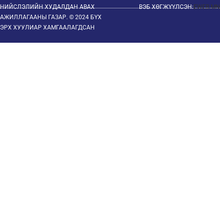
НИЙСЛЭЛИЙН ХУДАЛДАН АВАХ
ВЭБ ХӨГЖҮҮЛСЭН:
EWEB.MN
АЖИЛЛАГААНЫ ГАЗАР. © 2024 БҮХ
ЭРХ ХУУЛИАР ХАМГААЛАГДСАН