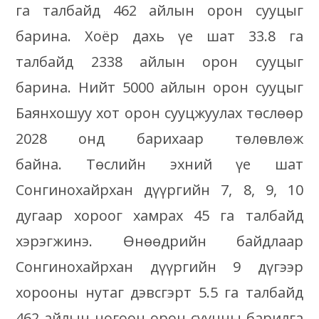
га талбайд 462 айлын орон сууцыг
барина. Хоёр дахь үе шат 33.8 га
талбайд 2338 айлын орон сууцыг
барина. Нийт 5000 айлын орон сууцыг
Баянхошуу хот орон сууцжуулах төслөөр
2028 онд барихаар төлөвлөж
байна. Төслийн эхний үе шат
Сонгинохайрхан дүүргийн 7, 8, 9, 10
дугаар хороог хамрах 45 га талбайд
хэрэгжинэ. Өнөөдрийн байдлаар
Сонгинохайрхан дүүргийн 9 дүгээр
хорооны нутаг дэвсгэрт 5.5 га талбайд
462 айлын ногоон орон сууцны барилга