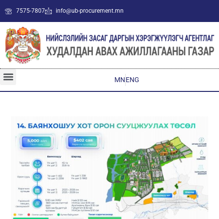
7575-7807
info@ub-procurement.mn
MN
ENG