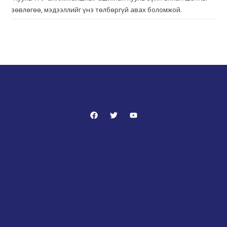
зөвлөгөө, мэдээллийг үнэ төлбөргүй авах боломжой.