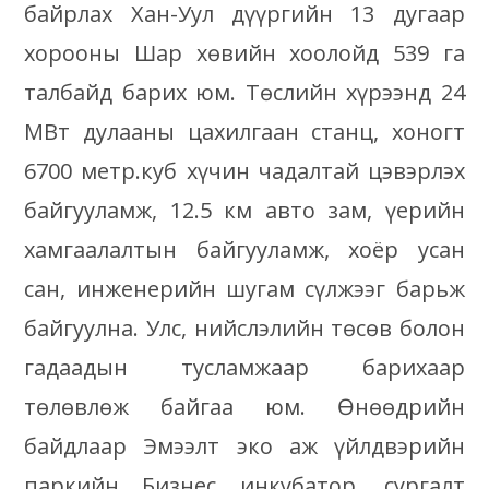
байрлах Хан-Уул дүүргийн 13 дугаар
хорооны Шар хөвийн хоолойд 539 га
талбайд барих юм. Төслийн хүрээнд 24
МВт дулааны цахилгаан станц, хоногт
6700 метр.куб хүчин чадалтай цэвэрлэх
байгууламж, 12.5 км авто зам, үерийн
хамгаалалтын байгууламж, хоёр усан
сан, инженерийн шугам сүлжээг барьж
байгуулна. Улс, нийслэлийн төсөв болон
гадаадын тусламжаар барихаар
төлөвлөж байгаа юм. Өнөөдрийн
байдлаар Эмээлт эко аж үйлдвэрийн
паркийн Бизнес инкубатор, сургалт