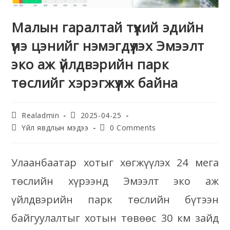
Малын гаралтай түүхий эдийн
үнэ цэнийг нэмэгдүүлэх Эмээлт
эко аж үйлдвэрийн парк
төслийг хэрэгжүүлж байна
Realadmin
2025-04-25
Үйл явдлын мэдээ
0 Comments
Улаанбаатар хотыг хөгжүүлэх 24 мега
төслийн хүрээнд Эмээлт эко аж
үйлдвэрийн парк төслийн бүтээн
байгуулалтыг хотын төвөөс 30 км зайд