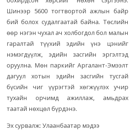
бохирдсон хөрсийг нөхөн сэргээнэ.
Шинээр 5600 тогтвортой ажлын байр
бий болох судалгаатай байна. Төслийн
өөр нэгэн чухал ач холбогдол бол малын
гаралтай түүхий эдийн үнэ цэнийг
нэмэгдүүлж, эдийн засгийн эргэлтэд
оруулна. Мөн паркийг Аргалант-Эмээлт
дагуул хотын эдийн засгийн тусгай
бүсийн чиг үүрэгтэй хөгжүүлэх учир
тухайн орчимд ажиллаж, амьдрах
таатай нөхцөл бүрдэнэ.
Эх сурвалж: Улаанбаатар мэдээ