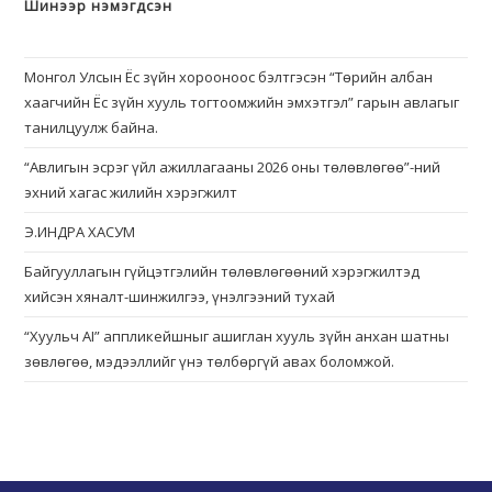
Шинээр нэмэгдсэн
Монгол Улсын Ёс зүйн хорооноос бэлтгэсэн “Төрийн албан
хаагчийн Ёс зүйн хууль тогтоомжийн эмхэтгэл” гарын авлагыг
танилцуулж байна.
“Авлигын эсрэг үйл ажиллагааны 2026 оны төлөвлөгөө”-ний
эхний хагас жилийн хэрэгжилт
Э.ИНДРА ХАСУМ
Байгууллагын гүйцэтгэлийн төлөвлөгөөний хэрэгжилтэд
хийсэн хяналт-шинжилгээ, үнэлгээний тухай
“Хуульч АІ” аппликейшныг ашиглан хууль зүйн анхан шатны
зөвлөгөө, мэдээллийг үнэ төлбөргүй авах боломжой.