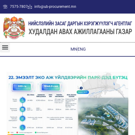
7575-7807
info@ub-procurement.mn
MN
ENG