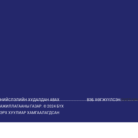
НИЙСЛЭЛИЙН ХУДАЛДАН АВАХ
ВЭБ ХӨГЖҮҮЛСЭН:
EWEB.MN
АЖИЛЛАГААНЫ ГАЗАР. © 2024 БҮХ
ЭРХ ХУУЛИАР ХАМГААЛАГДСАН